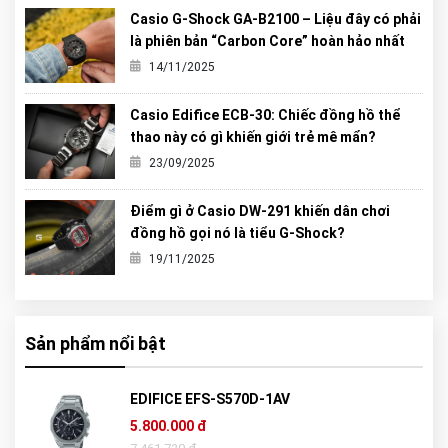
Casio G-Shock GA-B2100 – Liệu đây có phải
là phiên bản “Carbon Core” hoàn hảo nhất
từng được G-Shock tạo ra?
14/11/2025
Casio Edifice ECB-30: Chiếc đồng hồ thể
thao này có gì khiến giới trẻ mê mẩn?
23/09/2025
Điểm gì ở Casio DW-291 khiến dân chơi
đồng hồ gọi nó là tiểu G-Shock?
19/11/2025
Sản phẩm nổi bật
EDIFICE EFS-S570D-1AV
5.800.000 đ