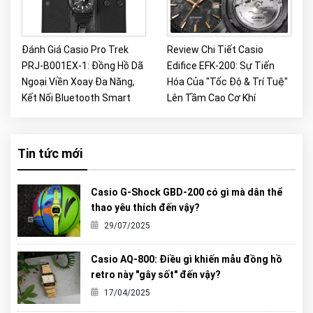
Đánh Giá Casio Pro Trek
Review Chi Tiết Casio
PRJ-B001EX-1: Đồng Hồ Dã
Edifice EFK-200: Sự Tiến
Ngoại Viền Xoay Đa Năng,
Hóa Của "Tốc Độ & Trí Tuệ"
Kết Nối Bluetooth Smart
Lên Tầm Cao Cơ Khí
Tin tức mới
Casio G-Shock GBD-200 có gì mà dân thể
thao yêu thích đến vậy?
29/07/2025
Casio AQ-800: Điều gì khiến mẫu đồng hồ
retro này "gây sốt" đến vậy?
17/04/2025