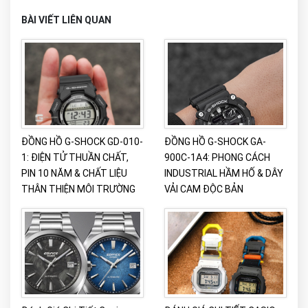
BÀI VIẾT LIÊN QUAN
ĐỒNG HỒ G-SHOCK GD-010-
ĐỒNG HỒ G-SHOCK GA-
1: ĐIỆN TỬ THUẦN CHẤT,
900C-1A4: PHONG CÁCH
PIN 10 NĂM & CHẤT LIỆU
INDUSTRIAL HẦM HỐ & DÂY
THÂN THIỆN MÔI TRƯỜNG
VẢI CAM ĐỘC BẢN