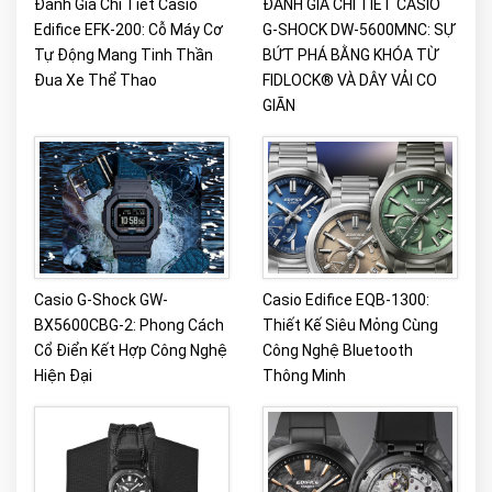
Đánh Giá Chi Tiết Casio
ĐÁNH GIÁ CHI TIẾT CASIO
Edifice EFK-200: Cỗ Máy Cơ
G-SHOCK DW-5600MNC: SỰ
Tự Động Mang Tinh Thần
BỨT PHÁ BẰNG KHÓA TỪ
Đua Xe Thể Thao
FIDLOCK® VÀ DÂY VẢI CO
GIÃN
Casio G-Shock GW-
Casio Edifice EQB-1300:
BX5600CBG-2: Phong Cách
Thiết Kế Siêu Mỏng Cùng
Cổ Điển Kết Hợp Công Nghệ
Công Nghệ Bluetooth
Hiện Đại
Thông Minh