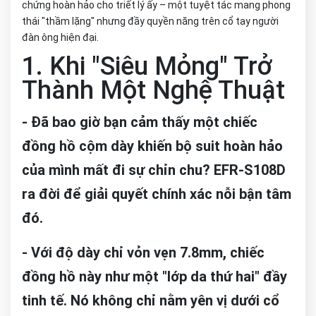
chứng hoàn hảo cho triết lý ấy – một tuyệt tác mang phong
thái "thầm lặng" nhưng đầy quyền năng trên cổ tay người
đàn ông hiện đại.
1. Khi "Siêu Mỏng" Trở
Thành Một Nghệ Thuật
- Đã bao giờ bạn cảm thấy một chiếc
đồng hồ cộm dày khiến bộ suit hoàn hảo
của mình mất đi sự chỉn chu? EFR-S108D
ra đời để giải quyết chính xác nỗi bận tâm
đó.
- Với độ dày chỉ vỏn vẹn 7.8mm, chiếc
đồng hồ này như một "lớp da thứ hai" đầy
tinh tế. Nó không chỉ nằm yên vị dưới cổ