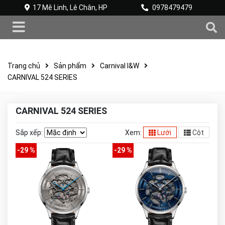
17 Mê Linh, Lê Chân, HP
0978479479
Trang chủ
Sản phẩm
Carnival I&W
CARNIVAL 524 SERIES
CARNIVAL 524 SERIES
Sắp xếp:
Xem:
Lưới
Cột
-29 %
-29 %