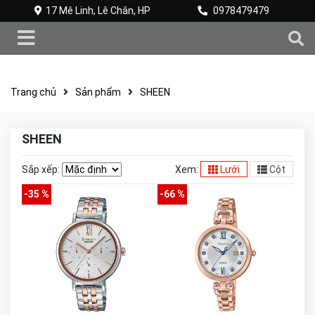
17 Mê Linh, Lê Chân, HP
0978479479
Trang chủ
Sản phẩm
SHEEN
SHEEN
Sắp xếp:
Xem:
Lưới
Cột
-35 %
-66 %