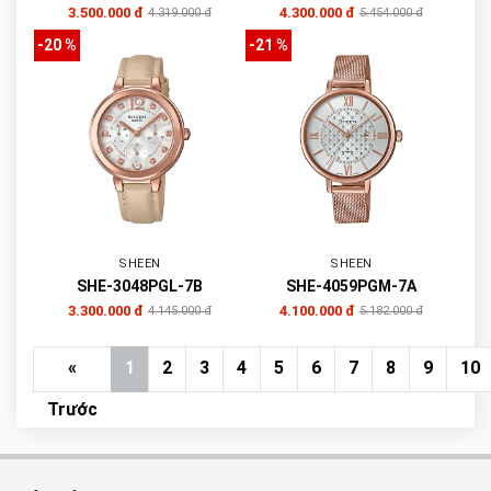
3.500.000 đ
4.300.000 đ
4.319.000 đ
5.454.000 đ
-20 %
-21 %
SHEEN
SHEEN
SHE-3048PGL-7B
SHE-4059PGM-7A
3.300.000 đ
4.100.000 đ
4.145.000 đ
5.182.000 đ
«
1
2
3
4
5
6
7
8
9
10
Trước