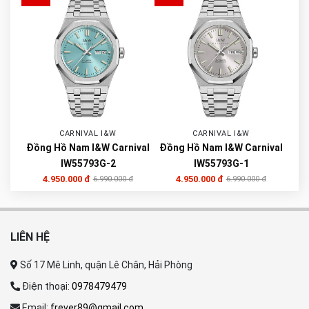
CARNIVAL I&W
CARNIVAL I&W
Đồng Hồ Nam I&W Carnival
Đồng Hồ Nam I&W Carnival
IW55793G-2
IW55793G-1
4.950.000 đ
4.950.000 đ
6.990.000 đ
6.990.000 đ
LIÊN HỆ
Số 17 Mê Linh, quận Lê Chân, Hải Phòng
Điện thoại:
0978479479
Email:
frever89@gmail.com