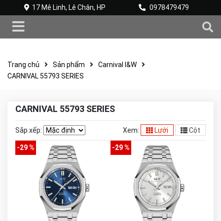
17 Mê Linh, Lê Chân, HP
0978479479
Trang chủ
Sản phẩm
Carnival I&W
CARNIVAL 55793 SERIES
CARNIVAL 55793 SERIES
Sắp xếp:
Xem:
Lưới
Cột
-29 %
-29 %