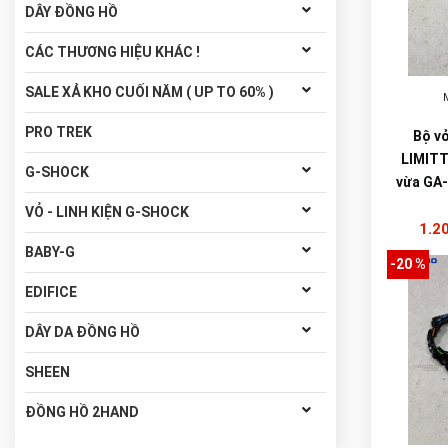
DÂY ĐỒNG HỒ
CÁC THƯƠNG HIỆU KHÁC !
SALE XẢ KHO CUỐI NĂM ( UP TO 60% )
PRO TREK
Bộ v
LIMITT
G-SHOCK
vừa GA
VỎ - LINH KIỆN G-SHOCK
1.2
BABY-G
-20 %
EDIFICE
DÂY DA ĐỒNG HỒ
SHEEN
ĐỒNG HỒ 2HAND