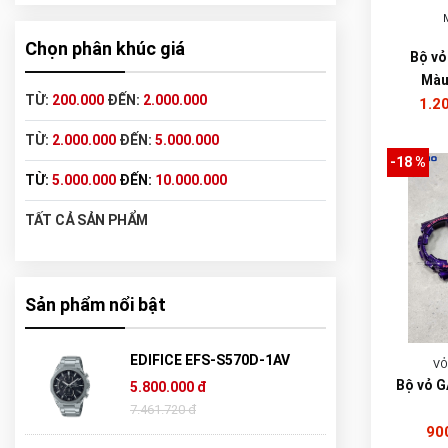
Chọn phân khúc giá
Bộ vỏ
Màu
TỪ:
200.000
ĐẾN:
2.000.000
1.2
TỪ:
2.000.000
ĐẾN:
5.000.000
-18 %
TỪ:
5.000.000
ĐẾN:
10.000.000
TẤT CẢ SẢN PHẨM
Sản phẩm nổi bật
EDIFICE EFS-S570D-1AV
VỎ
Bộ vỏ G
5.800.000 đ
7.461.720 đ
90