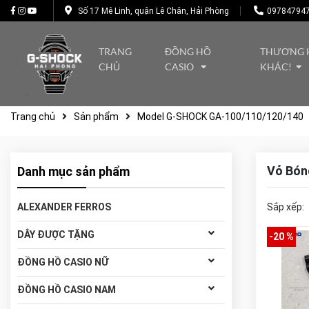
Số 17 Mê Linh, quận Lê Chân, Hải Phòng
09784794
TRANG
ĐỒNG HỒ
THƯƠNG 
CHỦ
CASIO
KHÁC!
Trang chủ
Sản phẩm
Model G-SHOCK GA-100/110/120/140
Vỏ Bón
Danh mục sản phẩm
ALEXANDER FERROS
Sắp xếp:
DÂY ĐƯỢC TẶNG
-20 %
ĐỒNG HỒ CASIO NỮ
ĐỒNG HỒ CASIO NAM