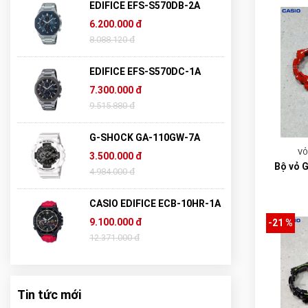
EDIFICE EFS-S570DB-2A
6.200.000 đ
8.088.120 đ
EDIFICE EFS-S570DC-1A
7.300.000 đ
9.515.880 đ
G-SHOCK GA-110GW-7A
VỎ
3.500.000 đ
Bộ vỏ 
4.984.000 đ
CASIO EDIFICE ECB-10HR-1A
9.100.000 đ
-21 %
12.371.000 đ
Tin tức mới