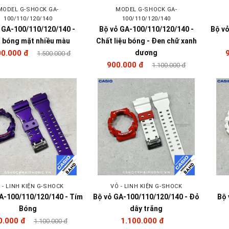
MODEL G-SHOCK GA-
MODEL G-SHOCK GA-
100/110/120/140
100/110/120/140
 GA-100/110/120/140 -
Bộ vỏ GA-100/110/120/140 -
Bộ vỏ
 bóng mặt nhiều màu
Chất liệu bóng - Đen chữ xanh
00.000 đ
dương
1.500.000 đ
900.000 đ
1.100.000 đ
 - LINH KIỆN G-SHOCK
VỎ - LINH KIỆN G-SHOCK
A-100/110/120/140 - Tím
Bộ vỏ GA-100/110/120/140 - Đỏ
Bộ 
Bóng
dây trắng
0.000 đ
1.100.000 đ
1.100.000 đ