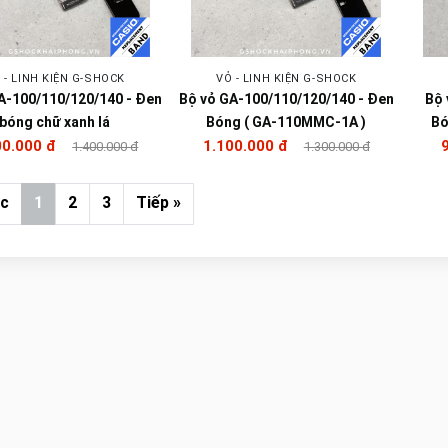
 - LINH KIỆN G-SHOCK
VỎ - LINH KIỆN G-SHOCK
A-100/110/120/140 - Đen
Bộ vỏ GA-100/110/120/140 - Đen
Bộ 
bóng chữ xanh lá
Bóng ( GA-110MMC-1A )
Bó
00.000 đ
1.100.000 đ
1.400.000 đ
1.300.000 đ
ớc
1
2
3
Tiếp »