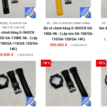
MODEL G-SHOCK GA-
VỎ - DÂY G-SHOCK CHÍNH HÃNG
VỎ 
100/110/120/140
Bộ vỏ chính hãng G-SHOCK GA-
Set 
ỏ chính hãng G-SHOCK
100A-9A - ( Lắp vừa GA-100/GA-
ED GA-110NE-9A - ( Lắp
110/GA-120/GA-140 )
1
-100/GA-110/GA-120/GA-
900.000 đ
1.200.000 đ
140 )
00.000 đ
1.500.000 đ
-18 %
-18 %