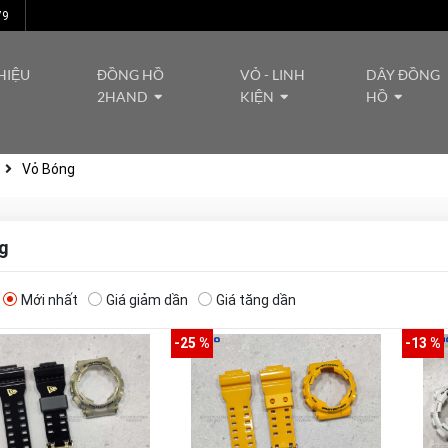
79
HIỆU
ĐỒNG HỒ
VỎ - LINH
DÂY ĐỒNG
2HAND
KIỆN
HỒ
Vỏ Bóng
g
Mới nhất
Giá giảm dần
Giá tăng dần
-25 %
-13 %