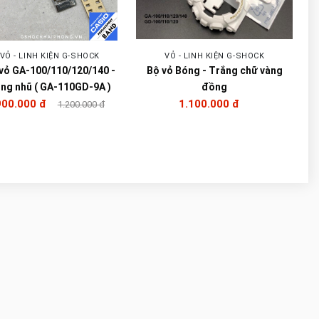
VỎ - LINH KIỆN G-SHOCK
VỎ - LINH KIỆN G-SHOCK
vỏ GA-100/110/120/140 -
Bộ vỏ Bóng - Trắng chữ vàng
ng nhũ ( GA-110GD-9A )
đồng
900.000 đ
1.100.000 đ
1.200.000 đ