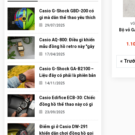
Casio G-Shock GBD-200 có
gì mà dân thể thao yêu thích
đến vậy?
VỎ
29/07/2025
Bộ vỏ G
Casio AQ-800: Điều gì khiến
1.1
mẫu đồng hồ retro này "gây
sốt" đến vậy?
17/04/2025
« Trư
Casio G-Shock GA-B2100 –
Liệu đây có phải là phiên bản
“Carbon Core” hoàn hảo nhất
14/11/2025
từng được G-Shock tạo ra?
Casio Edifice ECB-30: Chiếc
đồng hồ thể thao này có gì
khiến giới trẻ mê mẩn?
23/09/2025
Điểm gì ở Casio DW-291
khiến dân chơi đồng hồ gọi