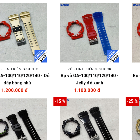
 - LINH KIỆN G-SHOCK
VỎ - LINH KIỆN G-SHOCK
GA-100/110/120/140 - Đỏ
Bộ vỏ GA-100/110/120/140 -
Bộ 
dây bóng nhũ
Jelly đỏ xanh
1.200.000 đ
1.100.000 đ
-15 %
-25 %