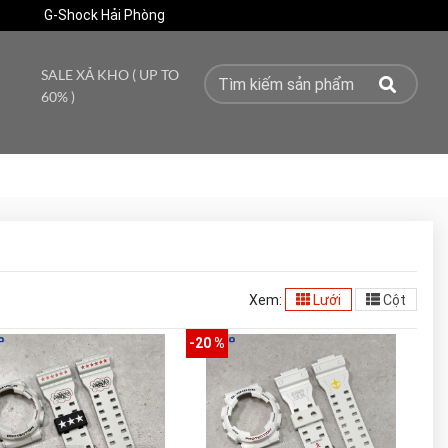
G-Shock Hải Phòng
SALE XẢ KHO ( UP TO
60% )
Xem:
Lưới
Cột
-20 %