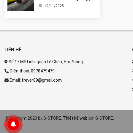
nó là tiểu G-Shock?
19/11/2025
LIÊN HỆ
Số 17 Mê Linh, quận Lê Chân, Hải Phòng
Điện thoại:
0978479479
Email:
frever89@gmail.com
@Copyright 2020 by G-STORE.
Thiết kế web
bởi G-STORE.