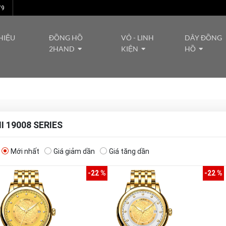
79
HIỆU
ĐỒNG HỒ
VỎ - LINH
DÂY ĐỒNG
2HAND
KIỆN
HỒ
I 19008 SERIES
Mới nhất
Giá giảm dần
Giá tăng dần
-22 %
-22 %