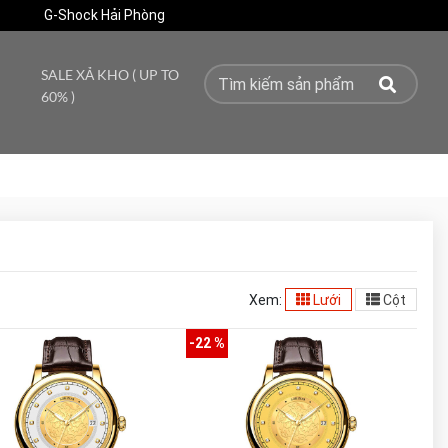
G-Shock Hải Phòng
SALE XẢ KHO ( UP TO
60% )
Xem:
Lưới
Cột
-22 %