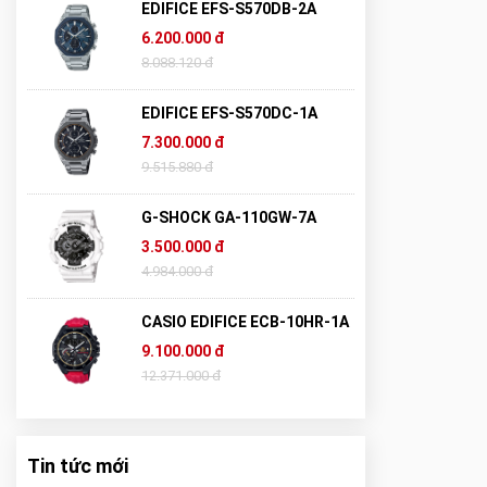
EDIFICE EFS-S570DB-2A
6.200.000 đ
8.088.120 đ
EDIFICE EFS-S570DC-1A
7.300.000 đ
9.515.880 đ
G-SHOCK GA-110GW-7A
3.500.000 đ
4.984.000 đ
CASIO EDIFICE ECB-10HR-1A
9.100.000 đ
12.371.000 đ
Tin tức mới