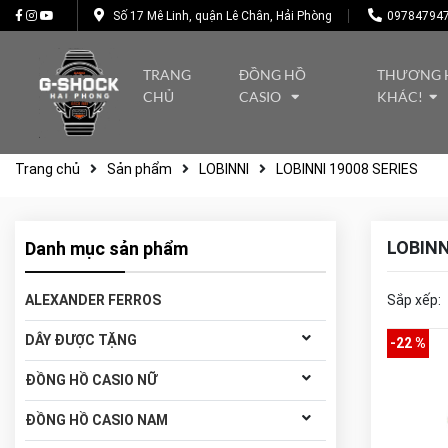
Số 17 Mê Linh, quận Lê Chân, Hải Phòng
09784794
TRANG
ĐỒNG HỒ
THƯƠNG 
CHỦ
CASIO
KHÁC!
Trang chủ
Sản phẩm
LOBINNI
LOBINNI 19008 SERIES
LOBINN
Danh mục sản phẩm
ALEXANDER FERROS
Sắp xếp:
DÂY ĐƯỢC TẶNG
-22 %
ĐỒNG HỒ CASIO NỮ
ĐỒNG HỒ CASIO NAM