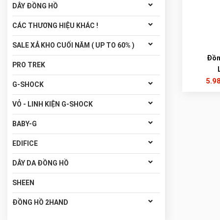
DÂY ĐỒNG HỒ
CÁC THƯƠNG HIỆU KHÁC !
SALE XẢ KHO CUỐI NĂM ( UP TO 60% )
Đồn
PRO TREK
5.9
G-SHOCK
VỎ - LINH KIỆN G-SHOCK
BABY-G
EDIFICE
DÂY DA ĐỒNG HỒ
SHEEN
ĐỒNG HỒ 2HAND