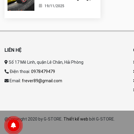
nó là tiểu G-Shock?
19/11/2025
LIÊN HỆ
Số 17 Mê Linh, quận Lê Chân, Hải Phòng
Điện thoại:
0978479479
Email:
frever89@gmail.com
@Copyright 2020 by G-STORE.
Thiết kế web
bởi G-STORE.