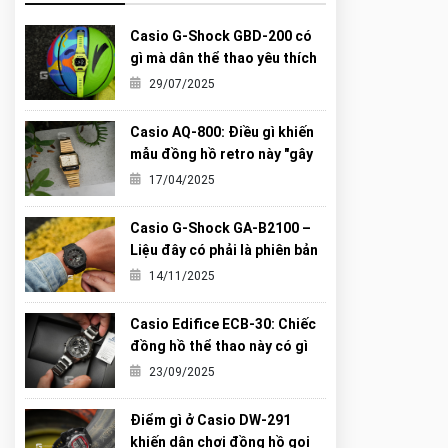
Casio G-Shock GBD-200 có
gì mà dân thể thao yêu thích
đến vậy?
29/07/2025
Casio AQ-800: Điều gì khiến
mẫu đồng hồ retro này "gây
sốt" đến vậy?
17/04/2025
Casio G-Shock GA-B2100 –
Liệu đây có phải là phiên bản
“Carbon Core” hoàn hảo nhất
14/11/2025
từng được G-Shock tạo ra?
Casio Edifice ECB-30: Chiếc
đồng hồ thể thao này có gì
khiến giới trẻ mê mẩn?
23/09/2025
Điểm gì ở Casio DW-291
khiến dân chơi đồng hồ gọi