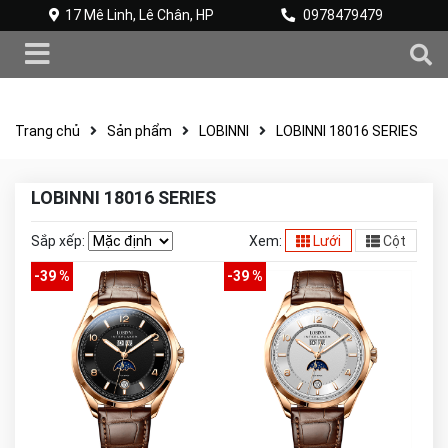
17 Mê Linh, Lê Chân, HP
0978479479
Trang chủ
Sản phẩm
LOBINNI
LOBINNI 18016 SERIES
LOBINNI 18016 SERIES
Sắp xếp:
Xem:
Lưới
Cột
-39 %
-39 %