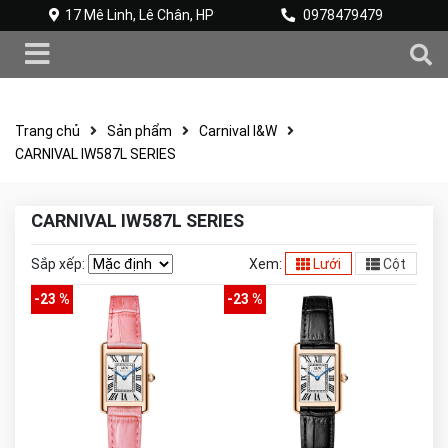
17 Mê Linh, Lê Chân, HP
0978479479
Trang chủ
Sản phẩm
Carnival I&W
CARNIVAL IW587L SERIES
CARNIVAL IW587L SERIES
Sắp xếp:
Xem:
Lưới
Cột
-23 %
-23 %