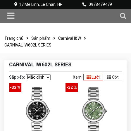
17 Mê Linh, Lê Chân, HP
0978479479
Trang chủ
Sản phẩm
Carnival I&W
CARNIVAL IW602L SERIES
CARNIVAL IW602L SERIES
Sắp xếp:
Xem:
Lưới
Cột
-32 %
-32 %