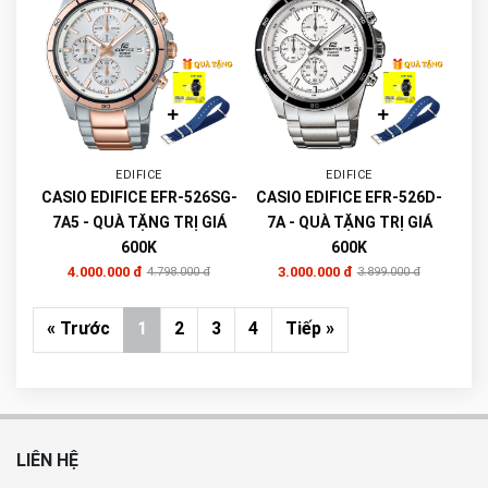
EDIFICE
EDIFICE
CASIO EDIFICE EFR-526SG-
CASIO EDIFICE EFR-526D-
7A5 - QUÀ TẶNG TRỊ GIÁ
7A - QUÀ TẶNG TRỊ GIÁ
600K
600K
4.000.000 đ
3.000.000 đ
4.798.000 đ
3.899.000 đ
« Trước
1
2
3
4
Tiếp »
LIÊN HỆ