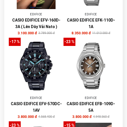
EDIFICE
EDIFICE
CASIO EDIFICE EFV-160D-
CASIO EDIFICE EFK-110D-
3A ( Lên Dây Vải Nato )
1A
3.100.000 đ
8.350.000 đ
3.789.000 đ
11.013.000 đ
-17 %
-23 %
EDIFICE
EDIFICE
CASIO EDIFICE EFV-570DC-
CASIO EDIFICE EFB-109D-
1AV
5A
3.800.000 đ
3.800.000 đ
4.568.400 đ
4.948.560 đ
-23 %
-15 %