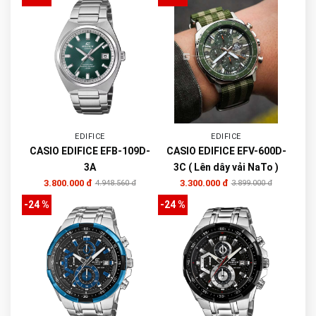
EDIFICE
EDIFICE
CASIO EDIFICE EFB-109D-
CASIO EDIFICE EFV-600D-
3A
3C ( Lên dây vải NaTo )
3.800.000 đ
3.300.000 đ
4.948.560 đ
3.899.000 đ
-24 %
-24 %