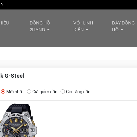
79
HIỆU
ĐỒNG HỒ
VỎ - LINH
DÂY ĐỒNG
2HAND
KIỆN
HỒ
k G-Steel
Mới nhất
Giá giảm dần
Giá tăng dần