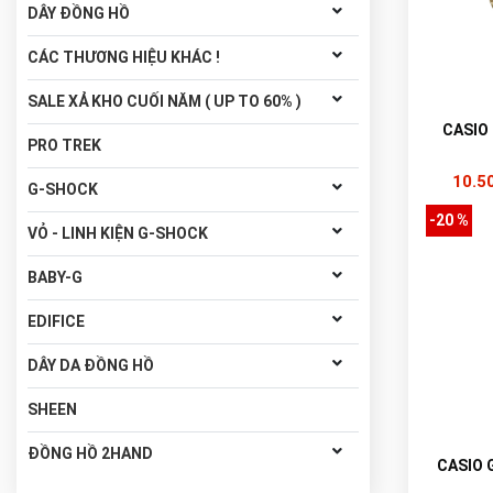
DÂY ĐỒNG HỒ
CÁC THƯƠNG HIỆU KHÁC !
SALE XẢ KHO CUỐI NĂM ( UP TO 60% )
CASIO
PRO TREK
10.5
G-SHOCK
-20 %
VỎ - LINH KIỆN G-SHOCK
BABY-G
EDIFICE
DÂY DA ĐỒNG HỒ
SHEEN
ĐỒNG HỒ 2HAND
CASIO 