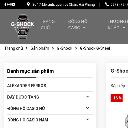
Số 17 Mê Linh, quận Lê Chân, Hải Phòng
09784794
TRANG
ĐỒNG HỒ
THƯƠNG 
CHỦ
CASIO
KHÁC!
Trang chủ
Sản phẩm
G-Shock
G-Shock G-Steel
G-Shoc
Danh mục sản phẩm
ALEXANDER FERROS
Sắp xếp:
DÂY ĐƯỢC TẶNG
-16 %
ĐỒNG HỒ CASIO NỮ
ĐỒNG HỒ CASIO NAM