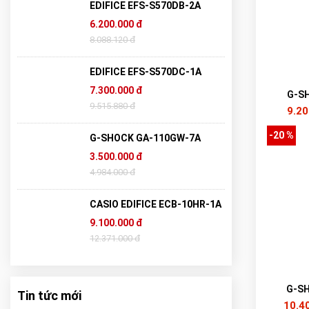
EDIFICE EFS-S570DB-2A
6.200.000 đ
8.088.120 đ
EDIFICE EFS-S570DC-1A
7.300.000 đ
G-S
9.515.880 đ
9.20
-20 %
G-SHOCK GA-110GW-7A
3.500.000 đ
4.984.000 đ
CASIO EDIFICE ECB-10HR-1A
9.100.000 đ
12.371.000 đ
G-S
Tin tức mới
10.4