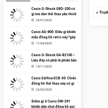
Casio G-Shock GBD-200 có
« Trư
gì mà dân thể thao yêu thích
đến vậy?
29/07/2025
Casio AQ-800: Điều gì khiến
mẫu đồng hồ retro này "gây
sốt" đến vậy?
17/04/2025
Casio G-Shock GA-B2100 –
Liệu đây có phải là phiên bản
“Carbon Core” hoàn hảo nhất
14/11/2025
từng được G-Shock tạo ra?
Casio Edifice ECB-30: Chiếc
đồng hồ thể thao này có gì
khiến giới trẻ mê mẩn?
23/09/2025
Điểm gì ở Casio DW-291
khiến dân chơi đồng hồ gọi