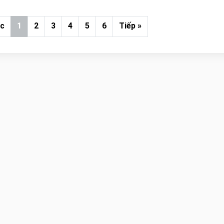
ớc
1
2
3
4
5
6
Tiếp »