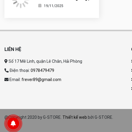
nó là tiểu G-Shock?
19/11/2025
LIÊN HỆ
Số 17 Mê Linh, quận Lê Chân, Hải Phòng
Điện thoại:
0978479479
Email:
frever89@gmail.com
@Copyright 2020 by G-STORE.
Thiết kế web
bởi G-STORE.