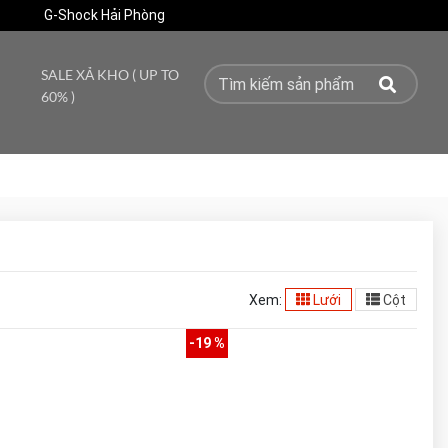
G-Shock Hải Phòng
SALE XẢ KHO ( UP TO
60% )
Xem:
Lưới
Cột
-19 %