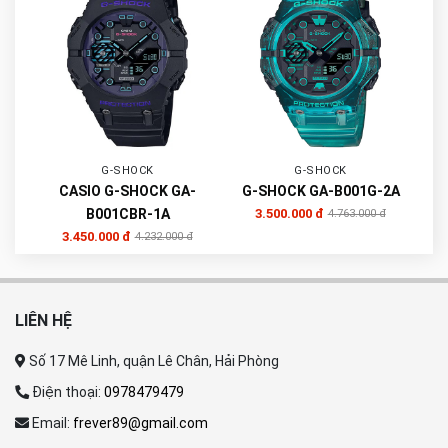
G-SHOCK
G-SHOCK
CASIO G-SHOCK GA-
G-SHOCK GA-B001G-2A
B001CBR-1A
3.500.000 đ
4.763.000 đ
3.450.000 đ
4.232.000 đ
LIÊN HỆ
Số 17 Mê Linh, quận Lê Chân, Hải Phòng
Điện thoại:
0978479479
Email:
frever89@gmail.com