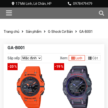
17 Mê Linh, Lê Chân, HP
0978479479
Trang chủ
Sản phẩm
G-Shock Cơ Bản
GA-B001
GA-B001
Sắp xếp:
Xem:
Lưới
Cột
-20 %
-19 %