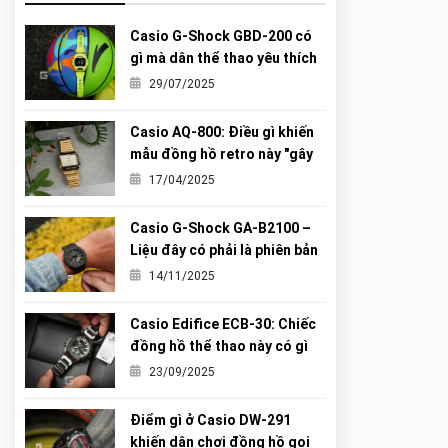
Casio G-Shock GBD-200 có
gì mà dân thể thao yêu thích
đến vậy?
29/07/2025
Casio AQ-800: Điều gì khiến
mẫu đồng hồ retro này "gây
sốt" đến vậy?
17/04/2025
Casio G-Shock GA-B2100 –
Liệu đây có phải là phiên bản
“Carbon Core” hoàn hảo nhất
14/11/2025
từng được G-Shock tạo ra?
Casio Edifice ECB-30: Chiếc
đồng hồ thể thao này có gì
khiến giới trẻ mê mẩn?
23/09/2025
Điểm gì ở Casio DW-291
khiến dân chơi đồng hồ gọi