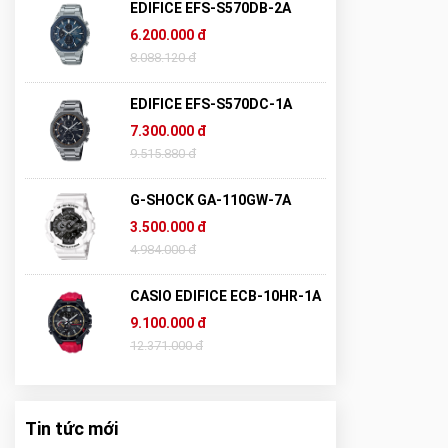
EDIFICE EFS-S570DB-2A
6.200.000 đ
8.088.120 đ
EDIFICE EFS-S570DC-1A
7.300.000 đ
9.515.880 đ
G-SHOCK GA-110GW-7A
3.500.000 đ
4.984.000 đ
CASIO EDIFICE ECB-10HR-1A
9.100.000 đ
12.371.000 đ
Tin tức mới