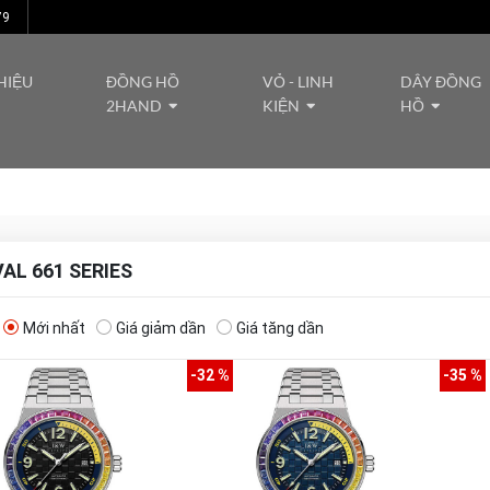
79
HIỆU
ĐỒNG HỒ
VỎ - LINH
DÂY ĐỒNG
2HAND
KIỆN
HỒ
AL 661 SERIES
Mới nhất
Giá giảm dần
Giá tăng dần
-32 %
-35 %