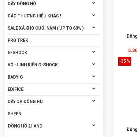
DÂY ĐỒNG HỒ
CÁC THƯƠNG HIỆU KHÁC !
SALE XẢ KHO CUỐI NĂM ( UP TO 60% )
Đồng
PRO TREK
5.3
G-SHOCK
-35 %
VỎ - LINH KIỆN G-SHOCK
BABY-G
EDIFICE
DÂY DA ĐỒNG HỒ
SHEEN
ĐỒNG HỒ 2HAND
Đồng