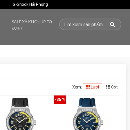
G-Shock Hải Phòng
SALE XẢ KHO ( UP TO
60% )
Xem:
Lưới
Cột
-35 %