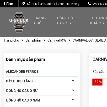
Số 17 Mê Linh, quận Lê Chân, Hải Phòng
09784794
TRANG
ĐỒNG HỒ
THƯƠNG 
CHỦ
CASIO
KHÁC!
Trang chủ
Sản phẩm
Carnival I&W
CARNIVAL 661 SERIES
CARNIV
Danh mục sản phẩm
ALEXANDER FERROS
Sắp xếp:
DÂY ĐƯỢC TẶNG
-32 %
ĐỒNG HỒ CASIO NỮ
ĐỒNG HỒ CASIO NAM