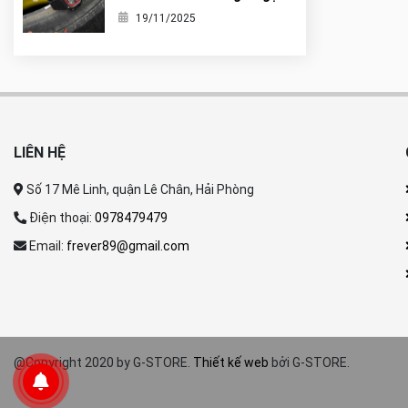
nó là tiểu G-Shock?
19/11/2025
LIÊN HỆ
Số 17 Mê Linh, quận Lê Chân, Hải Phòng
Điện thoại:
0978479479
Email:
frever89@gmail.com
@Copyright 2020 by G-STORE.
Thiết kế web
bởi G-STORE.