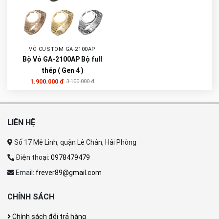
VỎ CUSTOM GA-2100AP
Bộ Vỏ GA-2100AP Bộ full
thép ( Gen 4 )
1.900.000 đ
3.100.000 đ
LIÊN HỆ
Số 17 Mê Linh, quận Lê Chân, Hải Phòng
Điện thoại:
0978479479
Email:
frever89@gmail.com
CHÍNH SÁCH
Chính sách đổi trả hàng