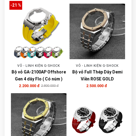
-21 %
VỎ - LINH KIỆN G-SHOCK
VỎ - LINH KIỆN G-SHOCK
Bộ vỏ GA-2100AP Offshore
Bộ vỏ Full Thép Dây Demi
Gen 4 dây Flo ( Có núm )
Viền ROSE GOLD
2.200.000 đ
2.500.000 đ
2.800.000 đ