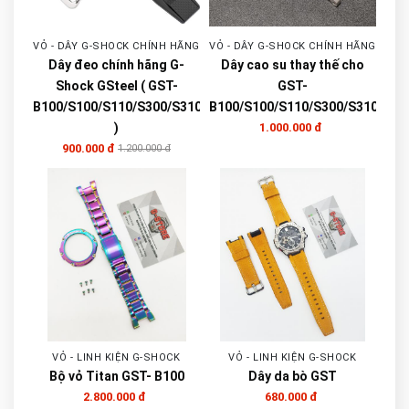
VỎ - DÂY G-SHOCK CHÍNH HÃNG
VỎ - DÂY G-SHOCK CHÍNH HÃNG
Dây đeo chính hãng G-
Dây cao su thay thế cho
Shock GSteel ( GST-
GST-
B100/S100/S110/S300/S310
B100/S100/S110/S300/S310
)
1.000.000 đ
900.000 đ
1.200.000 đ
VỎ - LINH KIỆN G-SHOCK
VỎ - LINH KIỆN G-SHOCK
Bộ vỏ Titan GST- B100
Dây da bò GST
2.800.000 đ
680.000 đ