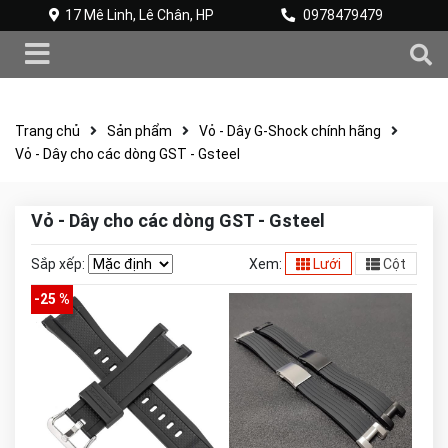
17 Mê Linh, Lê Chân, HP
0978479479
Trang chủ
Sản phẩm
Vỏ - Dây G-Shock chính hãng
Vỏ - Dây cho các dòng GST - Gsteel
Vỏ - Dây cho các dòng GST - Gsteel
Sắp xếp:
Xem:
Lưới
Cột
-25 %