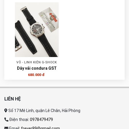
VỎ - LINH KIỆN G-SHOCK
Dây vải condura GST
680.000 đ
LIÊN HỆ
Số 17 Mê Linh, quận Lê Chân, Hải Phòng
Điện thoại:
0978479479
Email:
frever89@gmail.com