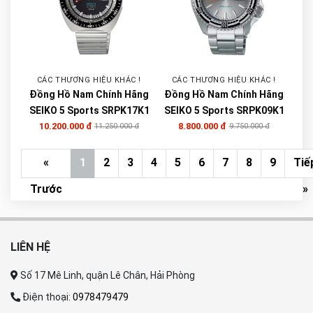
CÁC THƯƠNG HIỆU KHÁC !
CÁC THƯƠNG HIỆU KHÁC !
Đồng Hồ Nam Chính Hãng
Đồng Hồ Nam Chính Hãng
SEIKO 5 Sports SRPK17K1
SEIKO 5 Sports SRPK09K1
10.200.000 đ
8.800.000 đ
11.250.000 đ
9.750.000 đ
«
1
2
3
4
5
6
7
8
9
Tiế
Trước
»
LIÊN HỆ
Số 17 Mê Linh, quận Lê Chân, Hải Phòng
Điện thoại:
0978479479