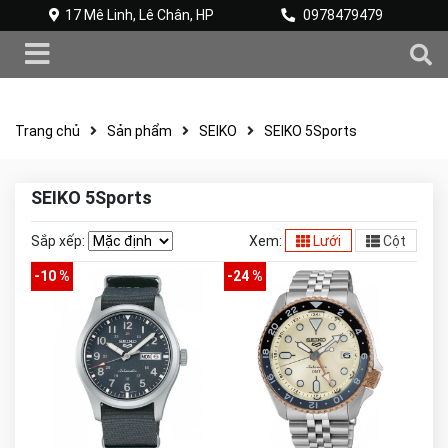
17 Mê Linh, Lê Chân, HP
0978479479
Trang chủ
Sản phẩm
SEIKO
SEIKO 5Sports
SEIKO 5Sports
Sắp xếp:
Xem:
Lưới
Cột
-10 %
-24 %