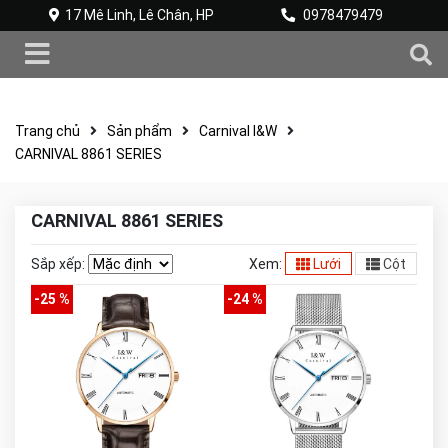
17 Mê Linh, Lê Chân, HP
0978479479
Trang chủ
Sản phẩm
Carnival I&W
CARNIVAL 8861 SERIES
CARNIVAL 8861 SERIES
Sắp xếp:
Xem:
Lưới
Cột
-25 %
-24 %