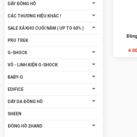
DÂY ĐỒNG HỒ
CÁC THƯƠNG HIỆU KHÁC !
SALE XẢ KHO CUỐI NĂM ( UP TO 60% )
Đồng
PRO TREK
4.0
G-SHOCK
VỎ - LINH KIỆN G-SHOCK
BABY-G
EDIFICE
DÂY DA ĐỒNG HỒ
SHEEN
ĐỒNG HỒ 2HAND