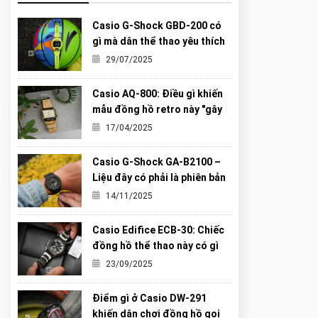
Casio G-Shock GBD-200 có
gì mà dân thể thao yêu thích
đến vậy?
29/07/2025
Casio AQ-800: Điều gì khiến
mẫu đồng hồ retro này "gây
sốt" đến vậy?
17/04/2025
Casio G-Shock GA-B2100 –
Liệu đây có phải là phiên bản
“Carbon Core” hoàn hảo nhất
14/11/2025
từng được G-Shock tạo ra?
Casio Edifice ECB-30: Chiếc
đồng hồ thể thao này có gì
khiến giới trẻ mê mẩn?
23/09/2025
Điểm gì ở Casio DW-291
khiến dân chơi đồng hồ gọi