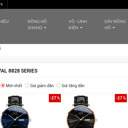
79
HIỆU
ĐỒNG HỒ
VỎ - LINH
DÂY ĐỒNG
2HAND
KIỆN
HỒ
S
AL 8828 SERIES
Mới nhất
Giá giảm dần
Giá tăng dần
-27 %
-27 %