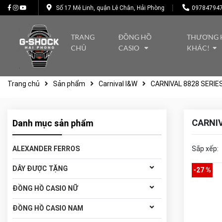
Số 17 Mê Linh, quận Lê Chân, Hải Phòng
09784794
TRANG
ĐỒNG HỒ
THƯƠNG 
CHỦ
CASIO
KHÁC!
Trang chủ
Sản phẩm
Carnival I&W
CARNIVAL 8828 SERIE
CARNIV
Danh mục sản phẩm
ALEXANDER FERROS
Sắp xếp:
DÂY ĐƯỢC TẶNG
-27 %
ĐỒNG HỒ CASIO NỮ
ĐỒNG HỒ CASIO NAM