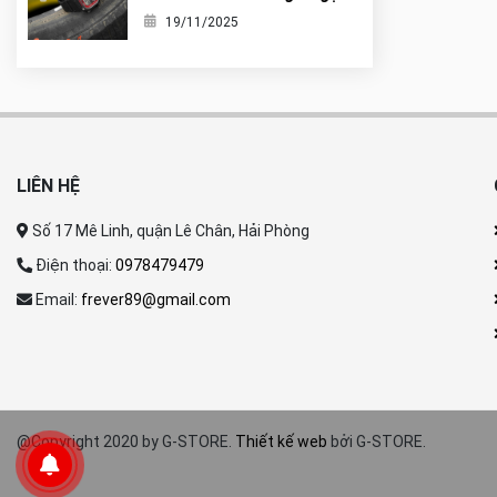
nó là tiểu G-Shock?
19/11/2025
LIÊN HỆ
Số 17 Mê Linh, quận Lê Chân, Hải Phòng
Điện thoại:
0978479479
Email:
frever89@gmail.com
@Copyright 2020 by G-STORE.
Thiết kế web
bởi G-STORE.