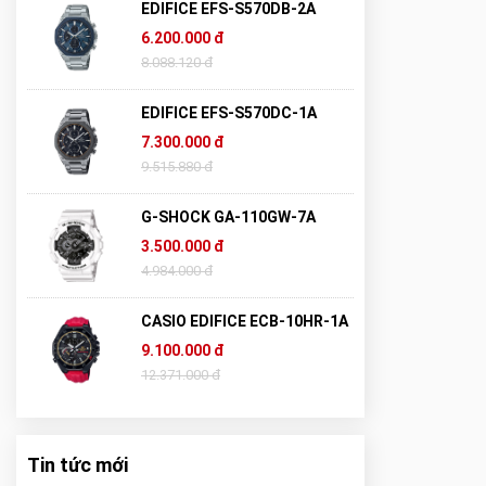
EDIFICE EFS-S570DB-2A
6.200.000 đ
8.088.120 đ
EDIFICE EFS-S570DC-1A
7.300.000 đ
9.515.880 đ
G-SHOCK GA-110GW-7A
3.500.000 đ
4.984.000 đ
CASIO EDIFICE ECB-10HR-1A
9.100.000 đ
12.371.000 đ
Tin tức mới