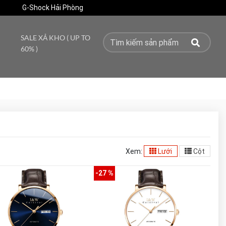
G-Shock Hải Phòng
SALE XẢ KHO ( UP TO
60% )
Xem:
Lưới
Cột
-27 %