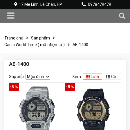
17 Mê Linh, Lê Chân, HP
0978479479
Trang chủ
Sản phẩm
Casio World Time ( mặt điện tử )
AE-1400
AE-1400
Sắp xếp:
Xem:
Lưới
Cột
-5 %
-8 %