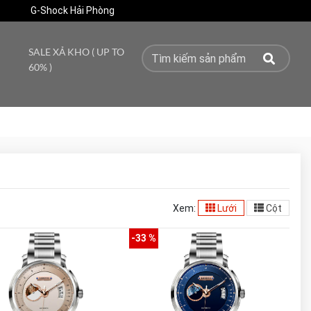
G-Shock Hải Phòng
SALE XẢ KHO ( UP TO
60% )
Xem:
Lưới
Cột
-33 %