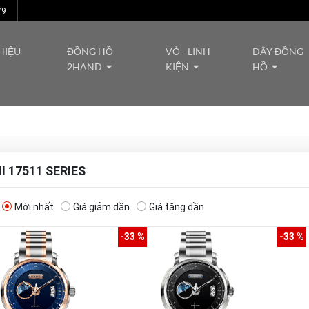
79
HIỆU
ĐỒNG HỒ
VỎ - LINH
DÂY ĐỒNG
2HAND
KIỆN
HỒ
I 17511 SERIES
Mới nhất
Giá giảm dần
Giá tăng dần
-33 %
-33 %