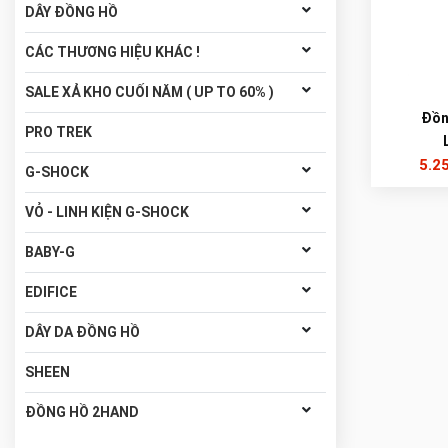
DÂY ĐỒNG HỒ
CÁC THƯƠNG HIỆU KHÁC !
SALE XẢ KHO CUỐI NĂM ( UP TO 60% )
Đồn
PRO TREK
5.2
G-SHOCK
VỎ - LINH KIỆN G-SHOCK
BABY-G
EDIFICE
DÂY DA ĐỒNG HỒ
SHEEN
ĐỒNG HỒ 2HAND