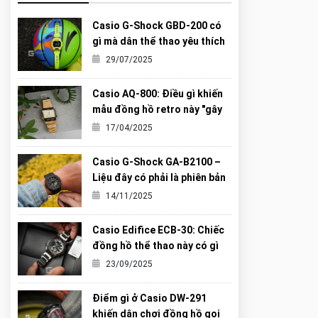
Casio G-Shock GBD-200 có
gì mà dân thể thao yêu thích
đến vậy?
29/07/2025
Casio AQ-800: Điều gì khiến
mẫu đồng hồ retro này "gây
sốt" đến vậy?
17/04/2025
Casio G-Shock GA-B2100 –
Liệu đây có phải là phiên bản
“Carbon Core” hoàn hảo nhất
14/11/2025
từng được G-Shock tạo ra?
Casio Edifice ECB-30: Chiếc
đồng hồ thể thao này có gì
khiến giới trẻ mê mẩn?
23/09/2025
Điểm gì ở Casio DW-291
khiến dân chơi đồng hồ gọi