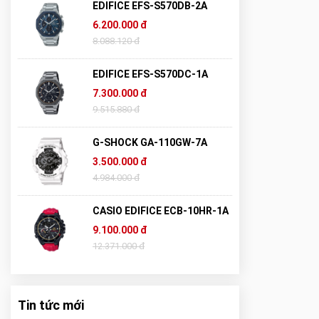
EDIFICE EFS-S570DB-2A
6.200.000 đ
8.088.120 đ
EDIFICE EFS-S570DC-1A
7.300.000 đ
9.515.880 đ
G-SHOCK GA-110GW-7A
3.500.000 đ
4.984.000 đ
CASIO EDIFICE ECB-10HR-1A
9.100.000 đ
12.371.000 đ
Tin tức mới