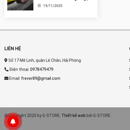
nó là tiểu G-Shock?
19/11/2025
LIÊN HỆ
Số 17 Mê Linh, quận Lê Chân, Hải Phòng
Điện thoại:
0978479479
Email:
frever89@gmail.com
@Copyright 2020 by G-STORE.
Thiết kế web
bởi G-STORE.