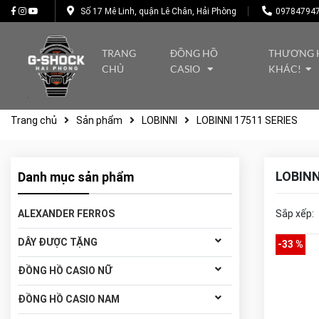
Số 17 Mê Linh, quận Lê Chân, Hải Phòng
09784794
TRANG
ĐỒNG HỒ
THƯƠNG 
CHỦ
CASIO
KHÁC!
Trang chủ
Sản phẩm
LOBINNI
LOBINNI 17511 SERIES
LOBINN
Danh mục sản phẩm
ALEXANDER FERROS
Sắp xếp:
DÂY ĐƯỢC TẶNG
-33 %
ĐỒNG HỒ CASIO NỮ
ĐỒNG HỒ CASIO NAM