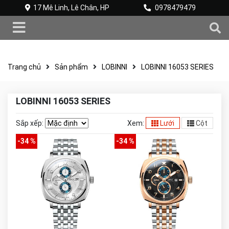
17 Mê Linh, Lê Chân, HP
0978479479
Trang chủ
Sản phẩm
LOBINNI
LOBINNI 16053 SERIES
LOBINNI 16053 SERIES
Sắp xếp:
Xem:
Lưới
Cột
-34 %
-34 %