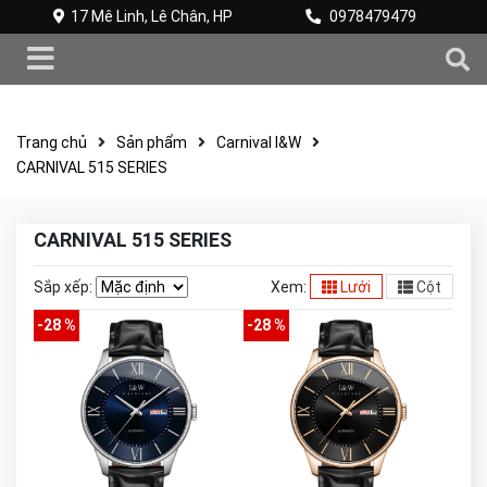
17 Mê Linh, Lê Chân, HP
0978479479
Trang chủ
Sản phẩm
Carnival I&W
CARNIVAL 515 SERIES
CARNIVAL 515 SERIES
Sắp xếp:
Xem:
Lưới
Cột
-28 %
-28 %