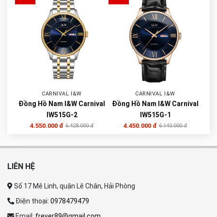
CARNIVAL I&W
CARNIVAL I&W
Đồng Hồ Nam I&W Carnival
Đồng Hồ Nam I&W Carnival
IW515G-2
IW515G-1
4.550.000 đ
4.450.000 đ
6.428.000 đ
6.140.000 đ
LIÊN HỆ
Số 17 Mê Linh, quận Lê Chân, Hải Phòng
Điện thoại:
0978479479
Email:
frever89@gmail.com