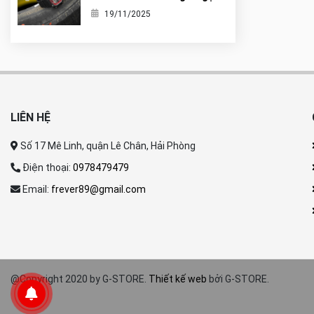
nó là tiểu G-Shock?
19/11/2025
LIÊN HỆ
Số 17 Mê Linh, quận Lê Chân, Hải Phòng
Điện thoại:
0978479479
Email:
frever89@gmail.com
@Copyright 2020 by G-STORE.
Thiết kế web
bởi G-STORE.