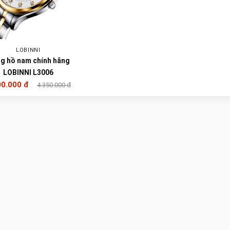
LOBINNI
g hồ nam chính hãng
LOBINNI L3006
00.000 đ
4.350.000 đ