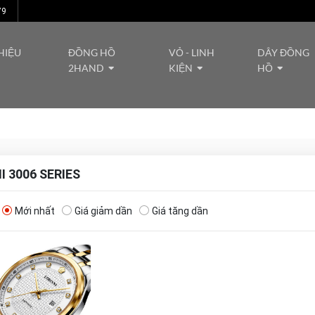
79
HIỆU
ĐỒNG HỒ
VỎ - LINH
DÂY ĐỒNG
2HAND
KIỆN
HỒ
I 3006 SERIES
Mới nhất
Giá giảm dần
Giá tăng dần