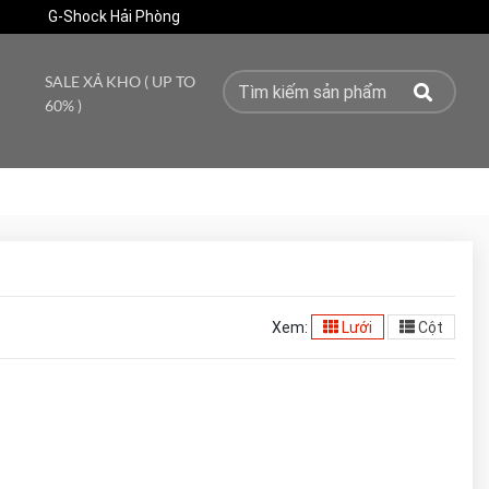
G-Shock Hải Phòng
SALE XẢ KHO ( UP TO
60% )
Xem:
Lưới
Cột