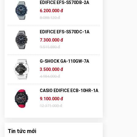
EDIFICE EFS-S570DB-2A
6.200.000 đ
8.088.120 đ
EDIFICE EFS-S570DC-1A
7.300.000 đ
9.515.880 đ
G-SHOCK GA-110GW-7A
3.500.000 đ
4.984.000 đ
CASIO EDIFICE ECB-10HR-1A
9.100.000 đ
12.371.000 đ
Tin tức mới