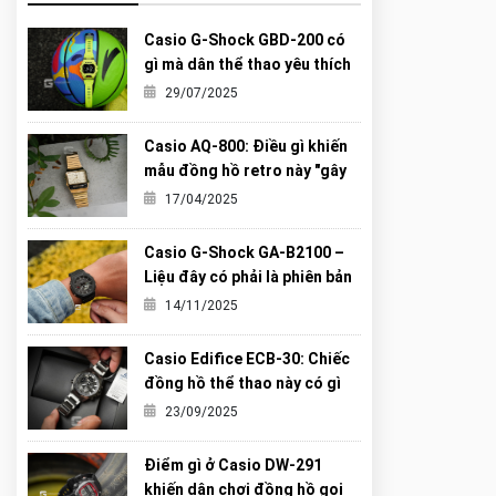
Casio G-Shock GBD-200 có
gì mà dân thể thao yêu thích
đến vậy?
29/07/2025
Casio AQ-800: Điều gì khiến
mẫu đồng hồ retro này "gây
sốt" đến vậy?
17/04/2025
Casio G-Shock GA-B2100 –
Liệu đây có phải là phiên bản
“Carbon Core” hoàn hảo nhất
14/11/2025
từng được G-Shock tạo ra?
Casio Edifice ECB-30: Chiếc
đồng hồ thể thao này có gì
khiến giới trẻ mê mẩn?
23/09/2025
Điểm gì ở Casio DW-291
khiến dân chơi đồng hồ gọi