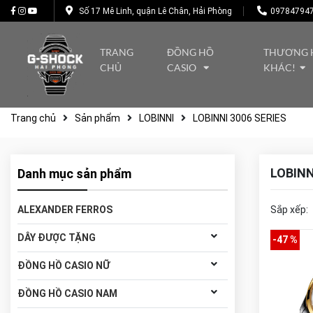
Số 17 Mê Linh, quận Lê Chân, Hải Phòng
09784794
TRANG
ĐỒNG HỒ
THƯƠNG 
CHỦ
CASIO
KHÁC!
Trang chủ
Sản phẩm
LOBINNI
LOBINNI 3006 SERIES
LOBINN
Danh mục sản phẩm
ALEXANDER FERROS
Sắp xếp:
DÂY ĐƯỢC TẶNG
-47 %
ĐỒNG HỒ CASIO NỮ
ĐỒNG HỒ CASIO NAM