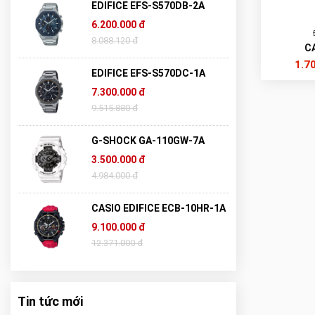
EDIFICE EFS-S570DB-2A
6.200.000 đ
8.088.120 đ
C
1.7
EDIFICE EFS-S570DC-1A
7.300.000 đ
9.515.880 đ
G-SHOCK GA-110GW-7A
3.500.000 đ
4.984.000 đ
CASIO EDIFICE ECB-10HR-1A
9.100.000 đ
12.371.000 đ
Tin tức mới