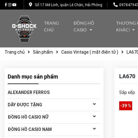
Số 17 Mê Linh, quận Lê Chân, Hải Phòng
09784794
TRANG
ĐỒNG HỒ
THƯƠNG 
CHỦ
CASIO
KHÁC!
Trang chủ
Sản phẩm
Casio Vintage ( mặt điện tử )
LA67
LA670
Danh mục sản phẩm
ALEXANDER FERROS
Sắp xếp:
DÂY ĐƯỢC TẶNG
-39 %
ĐỒNG HỒ CASIO NỮ
ĐỒNG HỒ CASIO NAM