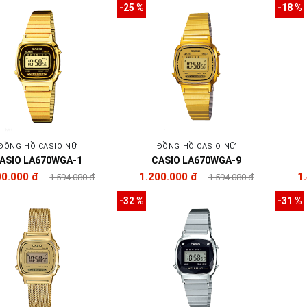
-25 %
-18 %
ĐỒNG HỒ CASIO NỮ
ĐỒNG HỒ CASIO NỮ
ASIO LA670WGA-1
CASIO LA670WGA-9
00.000 đ
1.200.000 đ
1
1.594.080 đ
1.594.080 đ
-32 %
-31 %