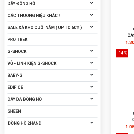
DÂY ĐỒNG HỒ
CÁC THƯƠNG HIỆU KHÁC !
SALE XẢ KHO CUỐI NĂM ( UP TO 60% )
CA
PRO TREK
1.3
G-SHOCK
-14 %
VỎ - LINH KIỆN G-SHOCK
BABY-G
EDIFICE
DÂY DA ĐỒNG HỒ
SHEEN
ĐỒNG HỒ 2HAND
1.0