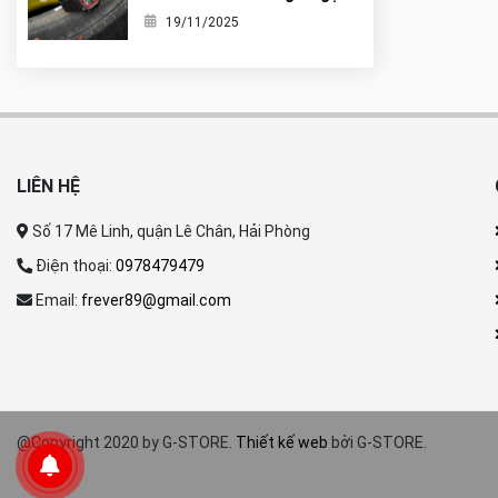
nó là tiểu G-Shock?
19/11/2025
LIÊN HỆ
Số 17 Mê Linh, quận Lê Chân, Hải Phòng
Điện thoại:
0978479479
Email:
frever89@gmail.com
@Copyright 2020 by G-STORE.
Thiết kế web
bởi G-STORE.