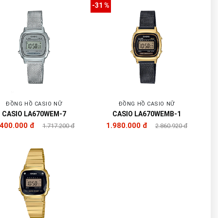
-31 %
ĐỒNG HỒ CASIO NỮ
ĐỒNG HỒ CASIO NỮ
CASIO LA670WEM-7
CASIO LA670WEMB-1
.400.000 đ
1.980.000 đ
1.717.200 đ
2.860.920 đ