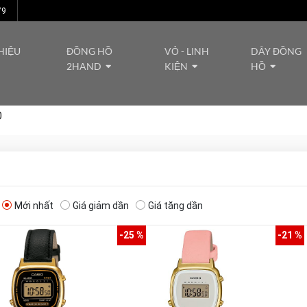
79
HIỆU
ĐỒNG HỒ
VỎ - LINH
DÂY ĐỒNG
2HAND
KIỆN
HỒ
0
Mới nhất
Giá giảm dần
Giá tăng dần
-25 %
-21 %