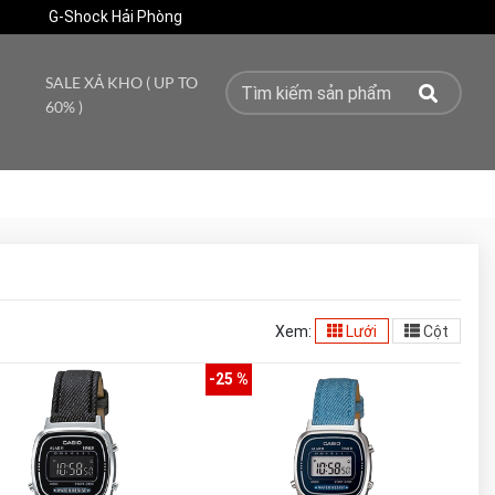
G-Shock Hải Phòng
SALE XẢ KHO ( UP TO
60% )
Xem:
Lưới
Cột
-25 %