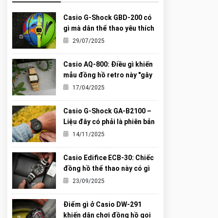
Casio G-Shock GBD-200 có
gì mà dân thể thao yêu thích
đến vậy?
29/07/2025
Casio AQ-800: Điều gì khiến
mẫu đồng hồ retro này "gây
sốt" đến vậy?
17/04/2025
Casio G-Shock GA-B2100 –
Liệu đây có phải là phiên bản
“Carbon Core” hoàn hảo nhất
14/11/2025
từng được G-Shock tạo ra?
Casio Edifice ECB-30: Chiếc
đồng hồ thể thao này có gì
khiến giới trẻ mê mẩn?
23/09/2025
Điểm gì ở Casio DW-291
khiến dân chơi đồng hồ gọi