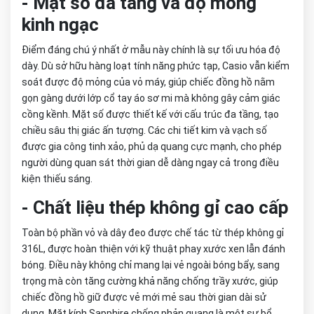
- Mặt số đa tầng và độ mỏng
kinh ngạc
Điểm đáng chú ý nhất ở mẫu này chính là sự tối ưu hóa độ
dày. Dù sở hữu hàng loạt tính năng phức tạp, Casio vẫn kiểm
soát được độ mỏng của vỏ máy, giúp chiếc đồng hồ nằm
gọn gàng dưới lớp cổ tay áo sơ mi mà không gây cảm giác
cồng kềnh. Mặt số được thiết kế với cấu trúc đa tầng, tạo
chiều sâu thị giác ấn tượng. Các chi tiết kim và vạch số
được gia công tinh xảo, phủ dạ quang cực mạnh, cho phép
người dùng quan sát thời gian dễ dàng ngay cả trong điều
kiện thiếu sáng.
- Chất liệu thép không gỉ cao cấp
Toàn bộ phần vỏ và dây đeo được chế tác từ thép không gỉ
316L, được hoàn thiện với kỹ thuật phay xước xen lẫn đánh
bóng. Điều này không chỉ mang lại vẻ ngoài bóng bẩy, sang
trọng mà còn tăng cường khả năng chống trầy xước, giúp
chiếc đồng hồ giữ được vẻ mới mẻ sau thời gian dài sử
dụng. Mặt kính Sapphire chống phản quang là một sự bổ