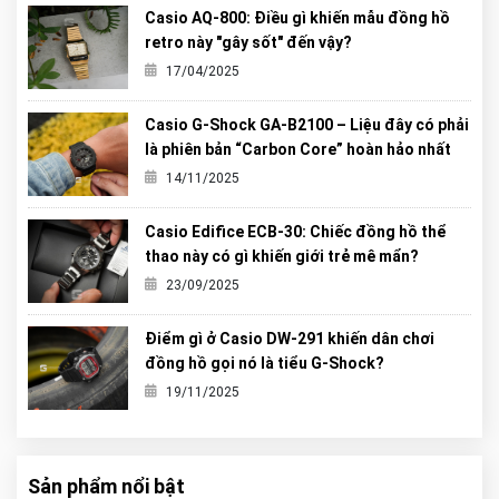
Casio AQ-800: Điều gì khiến mẫu đồng hồ
retro này "gây sốt" đến vậy?
17/04/2025
Casio G-Shock GA-B2100 – Liệu đây có phải
là phiên bản “Carbon Core” hoàn hảo nhất
từng được G-Shock tạo ra?
14/11/2025
Casio Edifice ECB-30: Chiếc đồng hồ thể
thao này có gì khiến giới trẻ mê mẩn?
23/09/2025
Điểm gì ở Casio DW-291 khiến dân chơi
đồng hồ gọi nó là tiểu G-Shock?
19/11/2025
Sản phẩm nổi bật