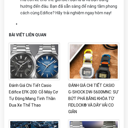
hướng đến đâu. Bạn đã sẵn sàng để nâng tầm phong
cách cùng Edifice? Hãy trải nghiệm ngay hôm nay!
BÀI VIẾT LIÊN QUAN
Đánh Giá Chi Tiết Casio
ĐÁNH GIÁ CHI TIẾT CASIO
Edifice EFK-200: Cỗ Máy Cơ
G-SHOCK DW-5600MNC: SỰ
Tự Động Mang Tinh Thần
BỨT PHÁ BẰNG KHÓA TỪ
Đua Xe Thể Thao
FIDLOCK® VÀ DÂY VẢI CO
GIÃN