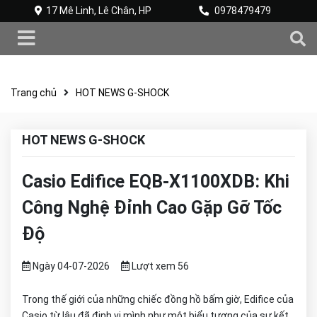
17 Mê Linh, Lê Chân, HP
0978479479
Trang chủ
HOT NEWS G-SHOCK
HOT NEWS G-SHOCK
Casio Edifice EQB-X1100XDB: Khi
Công Nghệ Đỉnh Cao Gặp Gỡ Tốc
Độ
Ngày 04-07-2026
Lượt xem 56
Trong thế giới của những chiếc đồng hồ bấm giờ, Edifice của
Casio từ lâu đã định vị mình như một biểu tượng của sự kết