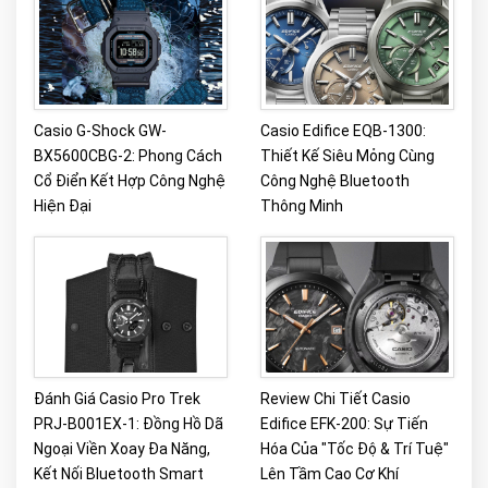
Casio G-Shock GW-
Casio Edifice EQB-1300:
BX5600CBG-2: Phong Cách
Thiết Kế Siêu Mỏng Cùng
Cổ Điển Kết Hợp Công Nghệ
Công Nghệ Bluetooth
Hiện Đại
Thông Minh
Đánh Giá Casio Pro Trek
Review Chi Tiết Casio
PRJ-B001EX-1: Đồng Hồ Dã
Edifice EFK-200: Sự Tiến
Ngoại Viền Xoay Đa Năng,
Hóa Của "Tốc Độ & Trí Tuệ"
Kết Nối Bluetooth Smart
Lên Tầm Cao Cơ Khí