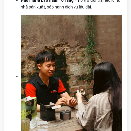
Hậu mãi & bảo hành rõ ràng
– hỗ trợ đổi trả nếu lỗi từ
nhà sản xuất, bảo hành dịch vụ lâu dài.