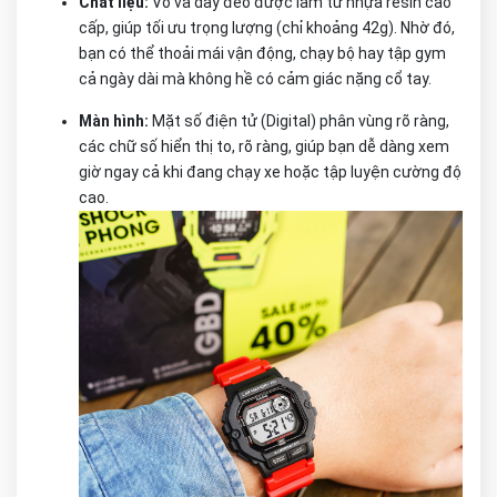
Chất liệu:
Vỏ và dây đeo được làm từ nhựa resin cao
cấp, giúp tối ưu trọng lượng (chỉ khoảng 42g). Nhờ đó,
bạn có thể thoải mái vận động, chạy bộ hay tập gym
cả ngày dài mà không hề có cảm giác nặng cổ tay.
Màn hình:
Mặt số điện tử (Digital) phân vùng rõ ràng,
các chữ số hiển thị to, rõ ràng, giúp bạn dễ dàng xem
giờ ngay cả khi đang chạy xe hoặc tập luyện cường độ
cao.