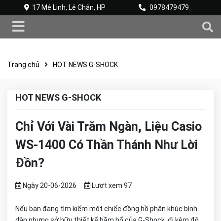
17 Mê Linh, Lê Chân, HP
0978479479
Trang chủ
HOT NEWS G-SHOCK
HOT NEWS G-SHOCK
Chỉ Với Vài Trăm Ngàn, Liệu Casio
WS-1400 Có Thần Thánh Như Lời
Đồn?
Ngày 20-06-2026
Lượt xem 97
Nếu bạn đang tìm kiếm một chiếc đồng hồ phân khúc bình
dân nhưng sở hữu thiết kế hầm hố của G-Shock, đi kèm độ