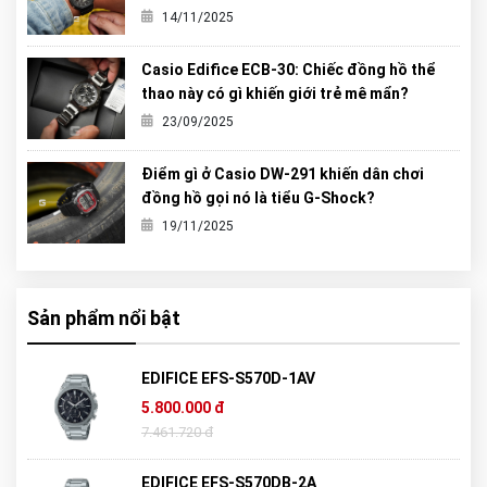
từng được G-Shock tạo ra?
14/11/2025
Casio Edifice ECB-30: Chiếc đồng hồ thể
thao này có gì khiến giới trẻ mê mẩn?
23/09/2025
Điểm gì ở Casio DW-291 khiến dân chơi
đồng hồ gọi nó là tiểu G-Shock?
19/11/2025
Sản phẩm nổi bật
EDIFICE EFS-S570D-1AV
5.800.000 đ
7.461.720 đ
EDIFICE EFS-S570DB-2A