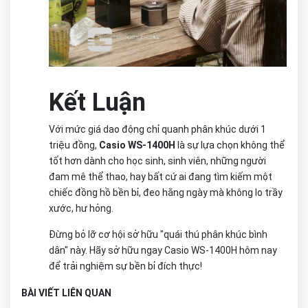
Kết Luận
Với mức giá dao động chỉ quanh phân khúc dưới 1
triệu đồng,
Casio WS-1400H
là sự lựa chọn không thể
tốt hơn dành cho học sinh, sinh viên, những người
đam mê thể thao, hay bất cứ ai đang tìm kiếm một
chiếc đồng hồ bền bỉ, đeo hằng ngày mà không lo trầy
xước, hư hỏng.
Đừng bỏ lỡ cơ hội sở hữu "quái thú phân khúc bình
dân" này. Hãy sở hữu ngay Casio WS-1400H hôm nay
để trải nghiệm sự bền bỉ đích thực!
BÀI VIẾT LIÊN QUAN