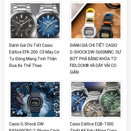
Đánh Giá Chi Tiết Casio
ĐÁNH GIÁ CHI TIẾT CASIO
Edifice EFK-200: Cỗ Máy Cơ
G-SHOCK DW-5600MNC: SỰ
Tự Động Mang Tinh Thần
BỨT PHÁ BẰNG KHÓA TỪ
Đua Xe Thể Thao
FIDLOCK® VÀ DÂY VẢI CO
GIÃN
Casio G-Shock GW-
Casio Edifice EQB-1300:
BX5600CBG-2: Phong Cách
Thiết Kế Siêu Mỏng Cùng