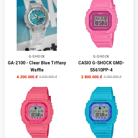
G-SHOCK
G-SHOCK
GA-2100 - Clear Blue Tiffany
CASIO G-SHOCK GMD-
Waffle
S5610PP-4
4.200.000 đ
2.800.000 đ
5.500.000 đ
3.282.000 đ