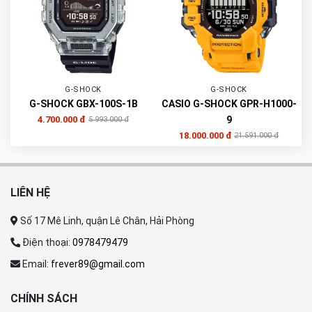
G-SHOCK
G-SHOCK
G-SHOCK GBX-100S-1B
CASIO G-SHOCK GPR-H1000-
4.700.000 đ
9
5.993.000 đ
18.000.000 đ
21.591.000 đ
LIÊN HỆ
Số 17 Mê Linh, quận Lê Chân, Hải Phòng
Điện thoại:
0978479479
Email:
frever89@gmail.com
CHÍNH SÁCH