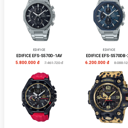
EDIFICE
EDIFICE
EDIFICE EFS-S570D-1AV
EDIFICE EFS-S570DB-
5.800.000 đ
6.200.000 đ
7.461.720 đ
8.088.12