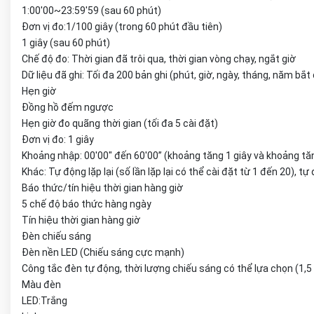
1:00'00~23:59'59 (sau 60 phút)
Đơn vị đo:1/100 giây (trong 60 phút đầu tiên)
1 giây (sau 60 phút)
Chế độ đo: Thời gian đã trôi qua, thời gian vòng chạy, ngắt giờ
Dữ liệu đã ghi: Tối đa 200 bản ghi (phút, giờ, ngày, tháng, năm bắ
Hẹn giờ
Đồng hồ đếm ngược
Hẹn giờ đo quãng thời gian (tối đa 5 cài đặt)
Đơn vị đo: 1 giây
Khoảng nhập: 00'00" đến 60'00” (khoảng tăng 1 giây và khoảng tă
Khác: Tự động lặp lại (số lần lặp lại có thể cài đặt từ 1 đến 20), t
Báo thức/tín hiệu thời gian hàng giờ
5 chế độ báo thức hàng ngày
Tín hiệu thời gian hàng giờ
Đèn chiếu sáng
Đèn nền LED (Chiếu sáng cực mạnh)
Công tắc đèn tự động, thời lượng chiếu sáng có thể lựa chọn (1,5 
Màu đèn
LED:Trắng