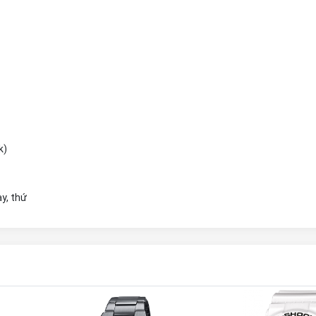
k)
ày, thứ