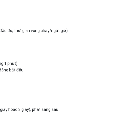
t đầu đo, thời gian vòng chạy/ngắt giờ)
ng 1 phút)
ự động bắt đầu
giây hoặc 3 giây), phát sáng sau