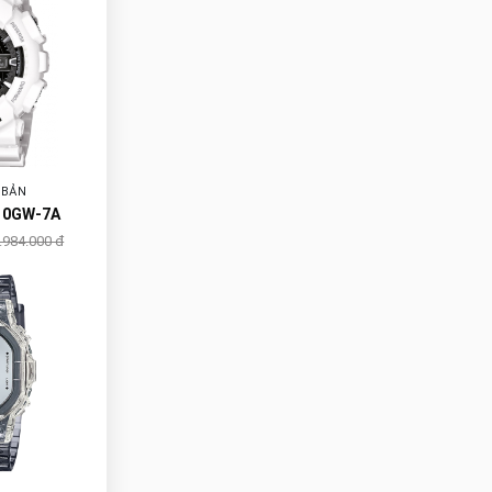
 BẢN
10GW-7A
.984.000 đ