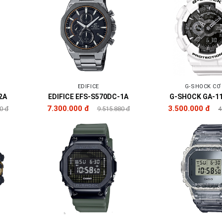
EDIFICE
G-SHOCK CƠ
2A
EDIFICE EFS-S570DC-1A
G-SHOCK GA-1
7.300.000 đ
3.500.000 đ
0 đ
9.515.880 đ
4