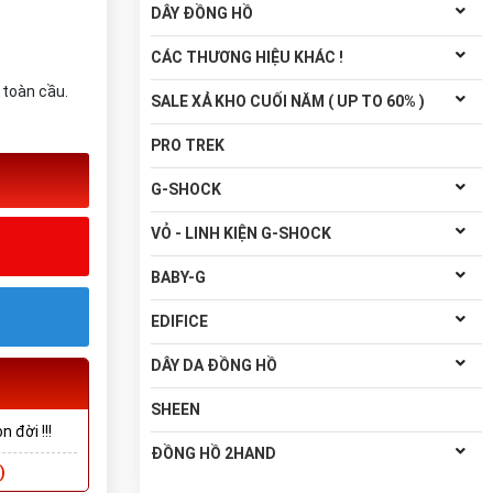
DÂY ĐỒNG HỒ
CÁC THƯƠNG HIỆU KHÁC !
 toàn cầu.
SALE XẢ KHO CUỐI NĂM ( UP TO 60% )
PRO TREK
G-SHOCK
VỎ - LINH KIỆN G-SHOCK
BABY-G
EDIFICE
DÂY DA ĐỒNG HỒ
SHEEN
 đời !!!
ĐỒNG HỒ 2HAND
)