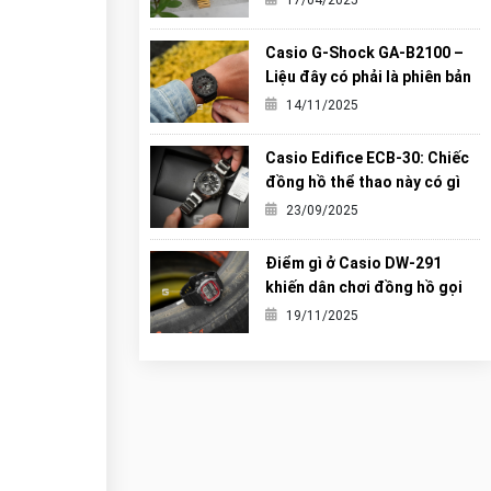
17/04/2025
Casio G-Shock GA-B2100 –
Liệu đây có phải là phiên bản
“Carbon Core” hoàn hảo nhất
14/11/2025
từng được G-Shock tạo ra?
Casio Edifice ECB-30: Chiếc
đồng hồ thể thao này có gì
khiến giới trẻ mê mẩn?
23/09/2025
Điểm gì ở Casio DW-291
khiến dân chơi đồng hồ gọi
nó là tiểu G-Shock?
19/11/2025