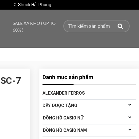
G-Shock Hải Phòng
SALE XẢ KHO ( UP TO
60% )
Danh mục sản phẩm
SC-7
ALEXANDER FERROS
DÂY ĐƯỢC TẶNG
ĐỒNG HỒ CASIO NỮ
ĐỒNG HỒ CASIO NAM