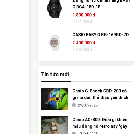
Đồng hồ Nữ Chính hãng BABY
G BGA-180-1B
1.800.000 đ
4.343.000 đ
CASIO BABY G BG-169GD-7D
2.400.000 đ
2.800.000 đ
Tin tức mới
Casio G-Shock GBD-200 có
gì mà dân thể thao yêu thích
đến vậy?
29/07/2025
Casio AQ-800: Điều gì khiến
mẫu đồng hồ retro này "gây
sốt" đến vậy?