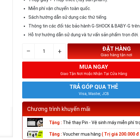
Miễn phí vận chuyển toàn quốc.
Sách hướng dẫn sử dụng các thứ tiếng.
Thông tin các đối tác bảo hành G-SHOCK & BABY-G trên
Hỗ trợ hướng dẫn sử dụng và tư vấn sản phẩm trọn đời.
ĐẶT HÀNG
–
+
Giao hàng tận nơi
MUA NGAY
Giao Tận Nơi Hoặc Nhận Tại Cửa Hàng
TRẢ GÓP QUA THẺ
Visa, Master, JCB
Chương trình khuyến mãi
Tặng :
Thẻ thay Pin - Vệ sinh máy miễn phí trọn
Tặng :
Voucher mua hàng
( Trị giá 200.000 đ 