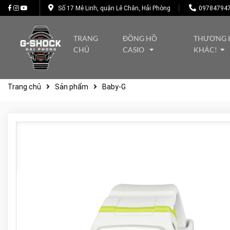
Số 17 Mê Linh, quận Lê Chân, Hải Phòng
09784794
TRANG
ĐỒNG HỒ
THƯƠNG 
CHỦ
CASIO
KHÁC!
Trang chủ
Sản phẩm
Baby-G