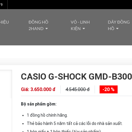
79
HIỆU
ĐỒNG HỒ
VỎ - LINH
DÂY ĐỒNG
2HAND
KIỆN
HỒ
CASIO G-SHOCK GMD-B300
Giá: 3.650.000 đ
4.545.000 đ
-20 %
Bộ sản phẩm gồm:
1 đồng hồ chính hãng.
Thẻ bảo hành 5 năm tất cả các lỗi do nhà sản xuất.
1 hộp giấy + 1 hộp thiếc (tùy sản phẩm).