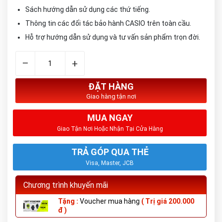
Sách hướng dẫn sử dụng các thứ tiếng.
Thông tin các đối tác bảo hành CASIO trên toàn cầu.
Hỗ trợ hướng dẫn sử dụng và tư vấn sản phẩm trọn đời.
–
+
ĐẶT HÀNG
Giao hàng tận nơi
MUA NGAY
Giao Tận Nơi Hoặc Nhận Tại Cửa Hàng
TRẢ GÓP QUA THẺ
Visa, Master, JCB
Chương trình khuyến mãi
Tặng :
Voucher mua hàng
( Trị giá 200.000
đ )