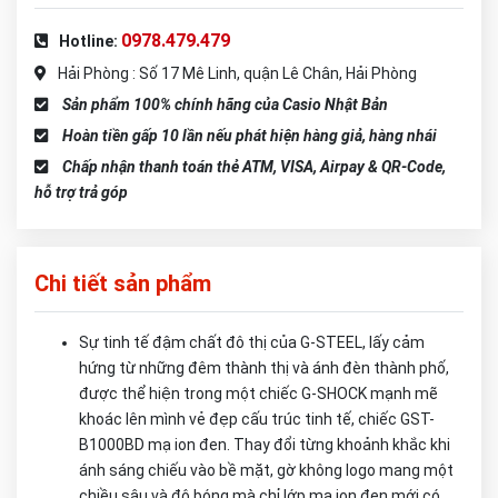
0978.479.479
Hotline:
Hải Phòng : Số 17 Mê Linh, quận Lê Chân, Hải Phòng
Sản phẩm 100% chính hãng của Casio Nhật Bản
Hoàn tiền gấp 10 lần nếu phát hiện hàng giả, hàng nhái
Chấp nhận thanh toán thẻ ATM, VISA, Airpay & QR-Code,
hỗ trợ trả góp
Chi tiết sản phẩm
Sự tinh tế đậm chất đô thị của G-STEEL, lấy cảm
hứng từ những đêm thành thị và ánh đèn thành phố,
được thể hiện trong một chiếc G-SHOCK mạnh mẽ
khoác lên mình vẻ đẹp cấu trúc tinh tế, chiếc GST-
B1000BD mạ ion đen. Thay đổi từng khoảnh khắc khi
ánh sáng chiếu vào bề mặt, gờ không logo mang một
chiều sâu và độ bóng mà chỉ lớp mạ ion đen mới có