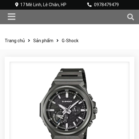
17 Mê Linh, Lê Chân, HP
0978479479
Trang chủ
Sản phẩm
G-Shock