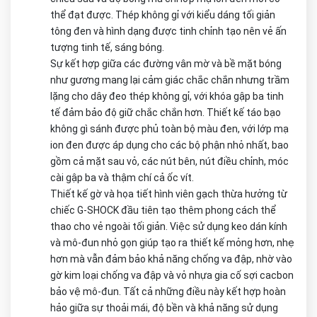
thể đạt được. Thép không gỉ với kiểu dáng tối giản
tông đen và hình dạng được tinh chỉnh tạo nên vẻ ấn
tượng tinh tế, sáng bóng.
Sự kết hợp giữa các đường vân mờ và bề mặt bóng
như gương mang lại cảm giác chắc chắn nhưng trầm
lặng cho dây đeo thép không gỉ, với khóa gập ba tinh
tế đảm bảo độ giữ chắc chắn hơn. Thiết kế táo bạo
không gì sánh được phủ toàn bộ màu đen, với lớp mạ
ion đen được áp dụng cho các bộ phận nhỏ nhất, bao
gồm cả mặt sau vỏ, các nút bên, nút điều chỉnh, móc
cài gập ba và thậm chí cả ốc vít.
Thiết kế gờ và họa tiết hình viên gạch thừa hưởng từ
chiếc G-SHOCK đầu tiên tạo thêm phong cách thể
thao cho vẻ ngoài tối giản. Việc sử dụng keo dán kính
và mô-đun nhỏ gọn giúp tạo ra thiết kế mỏng hơn, nhẹ
hơn mà vẫn đảm bảo khả năng chống va đập, nhờ vào
gờ kim loại chống va đập và vỏ nhựa gia cố sợi cacbon
bảo vệ mô-đun. Tất cả những điều này kết hợp hoàn
hảo giữa sự thoải mái, độ bền và khả năng sử dụng