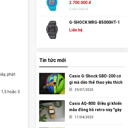
2.700.000 đ
3.451.000 đ
G-SHOCK MRG-B5000HT-1
Liên hệ
Tin tức mới
iây, phát
Casio G-Shock GBD-200 có
gì mà dân thể thao yêu thích
đến vậy?
29/07/2025
 1,5 hoặc 3
Casio AQ-800: Điều gì khiến
mẫu đồng hồ retro này "gây
sốt" đến vậy?
17/04/2025