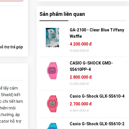
Sản phẩm liên quan
GA-2100 - Clear Blue Tiffany
Waffle
4.200.000 đ
ỗ trợ trả góp
5.500.000 đ
CASIO G-SHOCK GMD-
S5610PP-4
2.800.000 đ
3.282.000 đ
ế lấy cảm
Shield) kết
Casio G-Shock GLX-S5610-4
 chi tiết kim
2.700.000 đ
thiện môi
3.451.000 đ
g hướng, áp
cator hỗ trợ
Casio G-Shock GLX-S5610-2