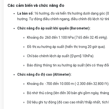
Các cảm biến và chức năng đo
La bàn số:
16 hướng; đo và hiển thị hướng dưới dạng góc (0
hướng. Tự động điều chỉnh ngang, điều chỉnh độ lệch từ tín
Chức năng đo áp suất khí quyển (Barometer):
Khoảng đo: 260 đến 1.100 hPa (7.65 đến 32.45 inHg).
Đồ thị xu hướng áp suất (hiển thị trong 20 giờ qua).
Chỉ báo chênh lệch áp suất ($\pm$ 10hPa).
Báo động thông tin xu hướng áp suất (khi có thay đổ
Chức năng đo độ cao (Altimeter):
Khoảng đo: -700 đến 10.000 m (-2.300 đến 32.800 ft)
Bộ nhớ thủ công (lên đến 30 bản ghi gồm ngày, tháng,
Dữ liệu ghi tự động (độ cao cao nhất/thấp nhất, tích 