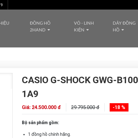
79
HIỆU
ĐỒNG HỒ
VỎ - LINH
DÂY ĐỒNG
2HAND
KIỆN
HỒ
CASIO G-SHOCK GWG-B10
1A9
Giá: 24.500.000 đ
29.795.000 đ
-18 %
Bộ sản phẩm gồm:
1 đồng hồ chính hãng.