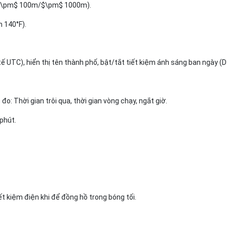
o ($\pm$ 100m/$\pm$ 1000m).
 140°F).
ế UTC), hiển thị tên thành phố, bật/tắt tiết kiệm ánh sáng ban ngày (
đo: Thời gian trôi qua, thời gian vòng chạy, ngắt giờ.
phút.
ết kiệm điện khi để đồng hồ trong bóng tối.