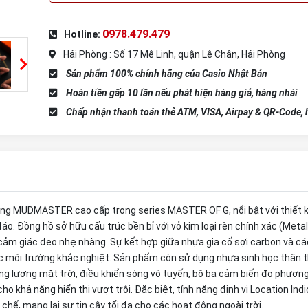
0978.479.479
Hotline:
Hải Phòng : Số 17 Mê Linh, quận Lê Chân, Hải Phòng
Sản phẩm 100% chính hãng của Casio Nhật Bản
Hoàn tiền gấp 10 lần nếu phát hiện hàng giả, hàng nhái
Chấp nhận thanh toán thẻ ATM, VISA, Airpay & QR-Code, h
g MUDMASTER cao cấp trong series MASTER OF G, nổi bật với thiết k
. Đồng hồ sở hữu cấu trúc bền bỉ với vỏ kim loại rèn chính xác (Metal 
cảm giác đeo nhẹ nhàng. Sự kết hợp giữa nhựa gia cố sợi carbon và các
c môi trường khắc nghiệt. Sản phẩm còn sử dụng nhựa sinh học thân 
ăng lượng mặt trời, điều khiển sóng vô tuyến, bộ ba cảm biến đo phươn
o khả năng hiển thị vượt trội. Đặc biệt, tính năng định vị Location Indi
chế, mang lại sự tin cậy tối đa cho các hoạt động ngoài trời.