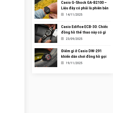
Casio G-Shock GA-B2100 –
Liệu đây có phải là phiên bản
“Carbon Core” hoàn hảo nhất
14/11/2025
từng được G-Shock tạo ra?
Casio Edifice ECB-30: Chiếc
đồng hồ thể thao này có gì
khiến giới trẻ mê mẩn?
23/09/2025
Điểm gì ở Casio DW-291
khiến dân chơi đồng hồ gọi
nó là tiểu G-Shock?
19/11/2025