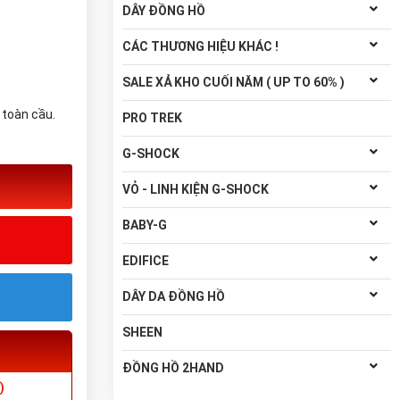
DÂY ĐỒNG HỒ
CÁC THƯƠNG HIỆU KHÁC !
SALE XẢ KHO CUỐI NĂM ( UP TO 60% )
 toàn cầu.
PRO TREK
G-SHOCK
VỎ - LINH KIỆN G-SHOCK
BABY-G
EDIFICE
DÂY DA ĐỒNG HỒ
SHEEN
ĐỒNG HỒ 2HAND
)