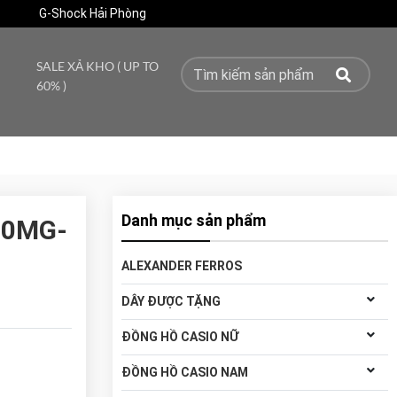
G-Shock Hải Phòng
SALE XẢ KHO ( UP TO
60% )
Danh mục sản phẩm
00MG-
ALEXANDER FERROS
DÂY ĐƯỢC TẶNG
ĐỒNG HỒ CASIO NỮ
ĐỒNG HỒ CASIO NAM