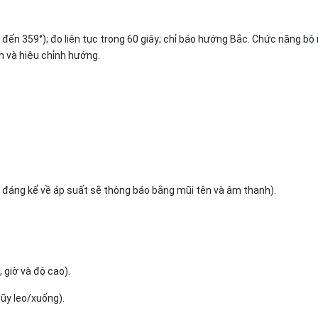
 đến 359°); đo liên tục trong 60 giây; chỉ báo hướng Bắc. Chức năng b
h và hiệu chỉnh hướng.
i đáng kể về áp suất sẽ thông báo bằng mũi tên và âm thanh).
.
 giờ và độ cao).
lũy leo/xuống).