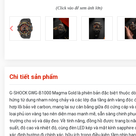
(Click vào để xem ảnh lớn)
Chi tiết sản phẩm
G-SHOCK GWG-B1000 Magma Gold là phiên bản đặc biệt thuộc dòn
hứng từ dung nham nóng chảy và các lớp địa tầng ánh vàng độc đáo
hợp lõi bảo vệ carbon, mang lại sự cân bằng giữa độ cứng cáp và 
loại phủ ion vàng tạo nên diện mạo mạnh mẽ, sẵn sàng chinh phụ
trường cho vỏ và dây đeo. Về tính năng, đồng hồ được trang bị n
suất, độ cao và nhiệt độ, cùng đèn LED kép và mặt kính sapphire ch
xác định hướng đi chính xác, hữu ích trong điều kiện tầm nhìn hạn 