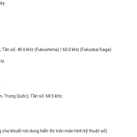
ày.
 Tần số: 40.0 kHz (Fukushima) / 60.0 kHz (Fukuoka/Saga).
Hz.
.
 Trung Quốc); Tần số: 68.5 kHz.
ng che khuất nội dung hiển thị trên màn hình kỹ thuật số).