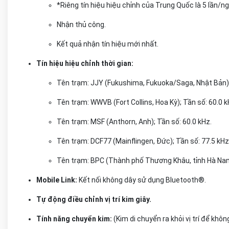
*Riêng tín hiệu hiệu chỉnh của Trung Quốc là 5 lần/ng
Nhận thủ công.
Kết quả nhận tín hiệu mới nhất.
Tín hiệu hiệu chỉnh thời gian:
Tên trạm: JJY (Fukushima, Fukuoka/Saga, Nhật Bản);
Tên trạm: WWVB (Fort Collins, Hoa Kỳ); Tần số: 60.0 k
Tên trạm: MSF (Anthorn, Anh); Tần số: 60.0 kHz.
Tên trạm: DCF77 (Mainflingen, Đức); Tần số: 77.5 kHz
Tên trạm: BPC (Thành phố Thương Khâu, tỉnh Hà Nam,
Mobile Link:
Kết nối không dây sử dụng Bluetooth®.
Tự động điều chỉnh vị trí kim giây.
Tính năng chuyển kim:
(Kim di chuyển ra khỏi vị trí để khô