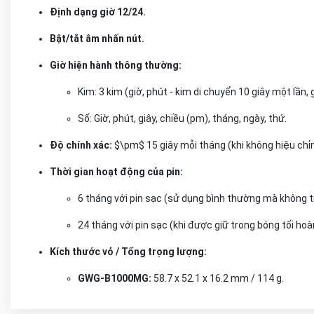
Định dạng giờ 12/24.
Bật/tắt âm nhấn nút.
Giờ hiện hành thông thường:
Kim: 3 kim (giờ, phút - kim di chuyển 10 giây một lần, g
Số: Giờ, phút, giây, chiều (pm), tháng, ngày, thứ.
Độ chính xác:
$\pm$ 15 giây mỗi tháng (khi không hiệu chỉnh
Thời gian hoạt động của pin:
6 tháng với pin sạc (sử dụng bình thường mà không ti
24 tháng với pin sạc (khi được giữ trong bóng tối ho
Kích thước vỏ / Tổng trọng lượng:
GWG-B1000MG:
58.7 x 52.1 x 16.2 mm / 114 g.