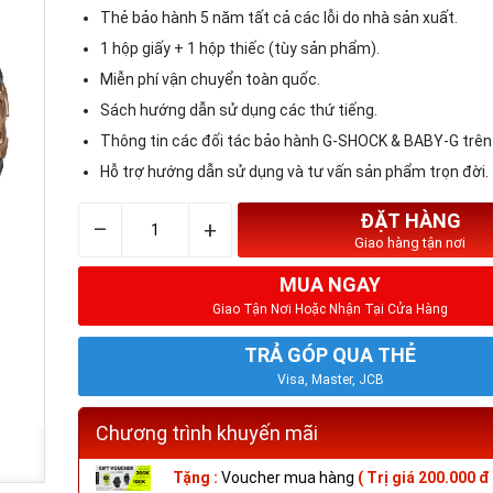
Thẻ bảo hành 5 năm tất cả các lỗi do nhà sản xuất.
1 hộp giấy + 1 hộp thiếc (tùy sản phẩm).
Miễn phí vận chuyển toàn quốc.
Sách hướng dẫn sử dụng các thứ tiếng.
Thông tin các đối tác bảo hành G-SHOCK & BABY-G trên
Hỗ trợ hướng dẫn sử dụng và tư vấn sản phẩm trọn đời.
ĐẶT HÀNG
–
+
Giao hàng tận nơi
MUA NGAY
Giao Tận Nơi Hoặc Nhận Tại Cửa Hàng
TRẢ GÓP QUA THẺ
Visa, Master, JCB
Chương trình khuyến mãi
Tặng :
Voucher mua hàng
( Trị giá 200.000 đ 