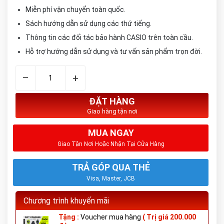
Miễn phí vận chuyển toàn quốc.
Sách hướng dẫn sử dụng các thứ tiếng.
Thông tin các đối tác bảo hành CASIO trên toàn cầu.
Hỗ trợ hướng dẫn sử dụng và tư vấn sản phẩm trọn đời.
–
+
ĐẶT HÀNG
Giao hàng tận nơi
MUA NGAY
Giao Tận Nơi Hoặc Nhận Tại Cửa Hàng
TRẢ GÓP QUA THẺ
Visa, Master, JCB
Chương trình khuyến mãi
Tặng :
Voucher mua hàng
( Trị giá 200.000