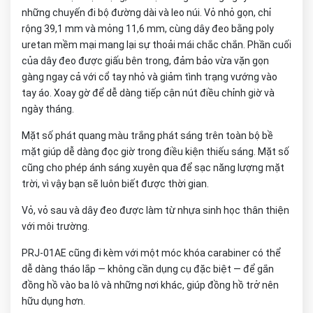
những chuyến đi bộ đường dài và leo núi. Vỏ nhỏ gọn, chỉ
rộng 39,1 mm và mỏng 11,6 mm, cùng dây đeo bằng poly
uretan mềm mại mang lại sự thoải mái chắc chắn. Phần cuối
của dây đeo được giấu bên trong, đảm bảo vừa vặn gọn
gàng ngay cả với cổ tay nhỏ và giảm tình trạng vướng vào
tay áo. Xoay gờ để dễ dàng tiếp cận nút điều chỉnh giờ và
ngày tháng.
Mặt số phát quang màu trắng phát sáng trên toàn bộ bề
mặt giúp dễ dàng đọc giờ trong điều kiện thiếu sáng. Mặt số
cũng cho phép ánh sáng xuyên qua để sạc năng lượng mặt
trời, vì vậy bạn sẽ luôn biết được thời gian.
Vỏ, vỏ sau và dây đeo được làm từ nhựa sinh học thân thiện
với môi trường.
PRJ-01AE cũng đi kèm với một móc khóa carabiner có thể
dễ dàng tháo lắp — không cần dụng cụ đặc biệt — để gắn
đồng hồ vào ba lô và những nơi khác, giúp đồng hồ trở nên
hữu dụng hơn.