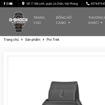
Số 17 Mê Linh, quận Lê Chân, Hải Phòng
09784794
TRANG
ĐỒNG HỒ
THƯƠNG 
CHỦ
CASIO
KHÁC!
Trang chủ
Sản phẩm
Pro Trek