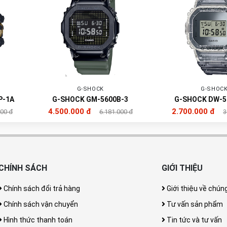
G-SHOCK
G-SHOC
P-1A
G-SHOCK GM-5600B-3
G-SHOCK DW-5
4.500.000 đ
2.700.000 đ
000 đ
6.181.000 đ
3
CHÍNH SÁCH
GIỚI THIỆU
Chính sách đổi trả hàng
Giới thiệu về chúng
Chính sách vận chuyển
Tư vấn sản phẩm
Hình thức thanh toán
Tin tức và tư vấn