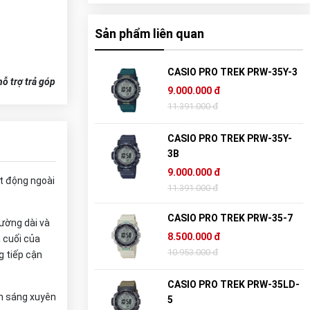
Sản phẩm liên quan
CASIO PRO TREK PRW-35Y-3
ỗ trợ trả góp
9.000.000 đ
11.391.000 đ
CASIO PRO TREK PRW-35Y-
3B
9.000.000 đ
t động ngoài
11.391.000 đ
CASIO PRO TREK PRW-35-7
ường dài và
8.500.000 đ
 cuối của
10.953.000 đ
g tiếp cận
CASIO PRO TREK PRW-35LD-
nh sáng xuyên
5