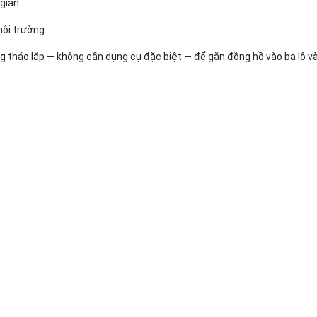
 gian.
môi trường.
 tháo lắp — không cần dụng cụ đặc biệt — để gắn đồng hồ vào ba lô v