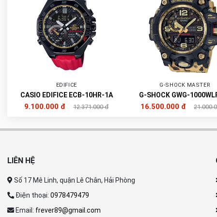
EDIFICE
G-SHOCK MASTER
CASIO EDIFICE ECB-10HR-1A
G-SHOCK GWG-1000WL
9.100.000 đ
16.500.000 đ
12.371.000 đ
21.000.
LIÊN HỆ
Số 17 Mê Linh, quận Lê Chân, Hải Phòng
Điện thoại:
0978479479
Email:
frever89@gmail.com