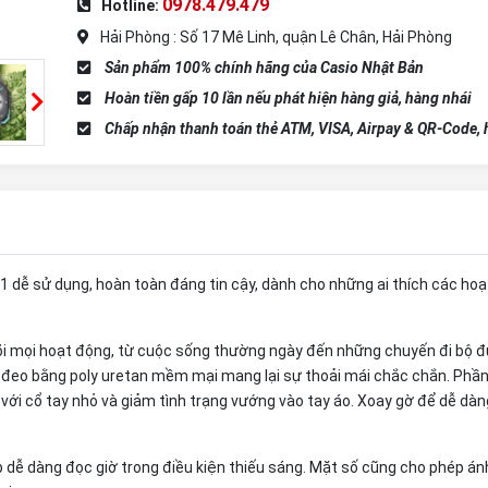
0978.479.479
Hotline:
Hải Phòng : Số 17 Mê Linh, quận Lê Chân, Hải Phòng
Sản phẩm 100% chính hãng của Casio Nhật Bản
Hoàn tiền gấp 10 lần nếu phát hiện hàng giả, hàng nhái
Chấp nhận thanh toán thẻ ATM, VISA, Airpay & QR-Code, h
 dễ sử dụng, hoàn toàn đáng tin cậy, dành cho những ai thích các hoạ
dõi mọi hoạt động, từ cuộc sống thường ngày đến những chuyến đi bộ đ
y đeo bằng poly uretan mềm mại mang lại sự thoải mái chắc chắn. Phần
ới cổ tay nhỏ và giảm tình trạng vướng vào tay áo. Xoay gờ để dễ dàn
 dễ dàng đọc giờ trong điều kiện thiếu sáng. Mặt số cũng cho phép á