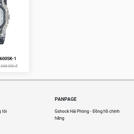
K
600SK-1
.368.000 đ
PANPAGE
 tôi
Gshock Hải Phòng - Đồng hồ chính
hãng