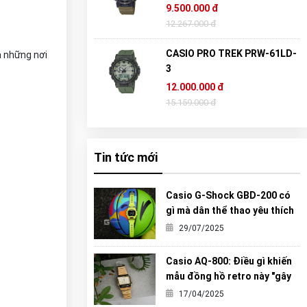
9.500.000 đ
12.267.000 đ
CASIO PRO TREK PRW-61LD-
à những nơi
3
12.000.000 đ
15.159.000 đ
Tin tức mới
Casio G-Shock GBD-200 có
gì mà dân thể thao yêu thích
đến vậy?
29/07/2025
Casio AQ-800: Điều gì khiến
mẫu đồng hồ retro này "gây
sốt" đến vậy?
17/04/2025