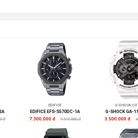
EDIFICE
G-SHOCK CƠ
2A
EDIFICE EFS-S570DC-1A
G-SHOCK GA-1
7.300.000 đ
3.500.000 đ
0 đ
9.515.880 đ
4