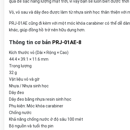
qua để sạc năng lượng mặt trời, vì vậy bạn sẽ luôn biết được thời
Vỏ, vỏ sau và dây đeo được làm từ nhựa sinh học thân thiện với 
PRJ-01AE cũng đi kèm với một móc khóa carabiner có thể dễ dàng
khác, giúp đồng hồ trở nên hữu dụng hơn.
Thông tin cơ bản
PRJ-01AE-8
Kích thước vỏ (Dài × Rộng × Cao)
44.4 × 39.1 × 11.6 mm
Trọng lượng
32 g
Vật liệu vỏ và gờ
Nhựa / Nhựa sinh học
Dây đeo
Dây đeo bằng nhựa resin sinh học
Phụ kiện: Móc khóa carabiner
Chống nước
Khả năng chống nước ở độ sâu 100 mét
Bộ nguồn và tuổi thọ pin