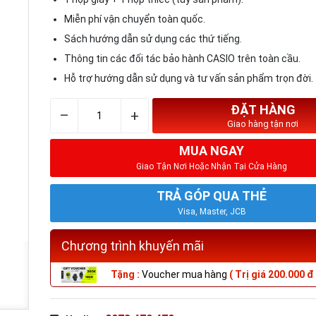
Miễn phí vận chuyển toàn quốc.
Sách hướng dẫn sử dụng các thứ tiếng.
Thông tin các đối tác bảo hành CASIO trên toàn cầu.
Hỗ trợ hướng dẫn sử dụng và tư vấn sản phẩm trọn đời.
ĐẶT HÀNG
–
+
Giao hàng tận nơi
MUA NGAY
Giao Tận Nơi Hoặc Nhận Tại Cửa Hàng
TRẢ GÓP QUA THẺ
Visa, Master, JCB
Chương trình khuyến mãi
Tặng :
Voucher mua hàng
( Trị giá 200.000 đ 