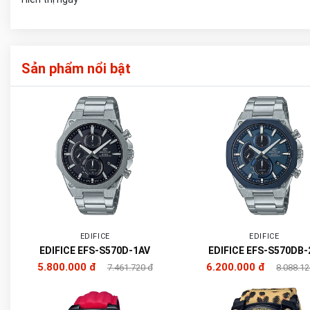
Sản phẩm nổi bật
EDIFICE
EDIFICE
EDIFICE EFS-S570D-1AV
EDIFICE EFS-S570DB-
5.800.000 đ
6.200.000 đ
7.461.720 đ
8.088.12