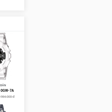
 BẢN
10GW-7A
.984.000 đ