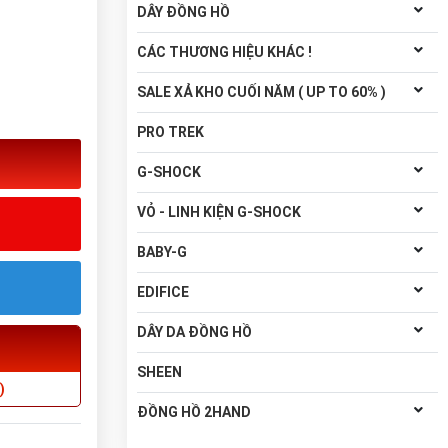
DÂY ĐỒNG HỒ
CÁC THƯƠNG HIỆU KHÁC !
SALE XẢ KHO CUỐI NĂM ( UP TO 60% )
PRO TREK
G-SHOCK
VỎ - LINH KIỆN G-SHOCK
BABY-G
EDIFICE
DÂY DA ĐỒNG HỒ
SHEEN
)
ĐỒNG HỒ 2HAND