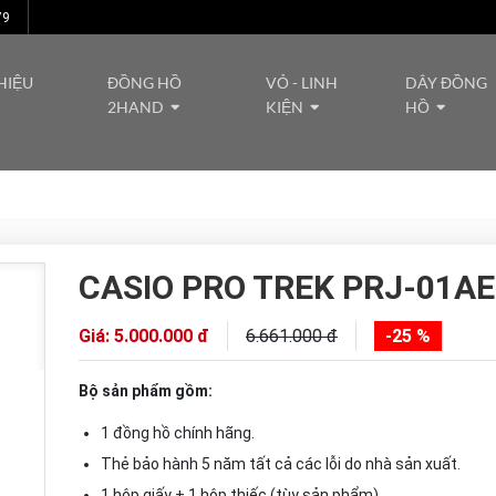
79
HIỆU
ĐỒNG HỒ
VỎ - LINH
DÂY ĐỒNG
2HAND
KIỆN
HỒ
CASIO PRO TREK PRJ-01AE
Giá: 5.000.000 đ
6.661.000 đ
-25 %
Bộ sản phẩm gồm:
1 đồng hồ chính hãng.
Thẻ bảo hành 5 năm tất cả các lỗi do nhà sản xuất.
1 hộp giấy + 1 hộp thiếc (tùy sản phẩm).