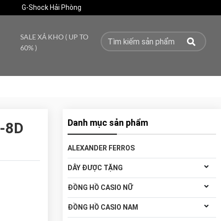
G-Shock Hải Phòng
SALE XẢ KHO ( UP TO
60% )
Danh mục sản phẩm
-8D
ALEXANDER FERROS
DÂY ĐƯỢC TẶNG
ĐỒNG HỒ CASIO NỮ
ĐỒNG HỒ CASIO NAM