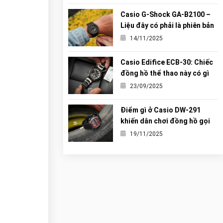
Casio G-Shock GA-B2100 –
Liệu đây có phải là phiên bản
“Carbon Core” hoàn hảo nhất
14/11/2025
từng được G-Shock tạo ra?
Casio Edifice ECB-30: Chiếc
đồng hồ thể thao này có gì
khiến giới trẻ mê mẩn?
23/09/2025
Điểm gì ở Casio DW-291
khiến dân chơi đồng hồ gọi
nó là tiểu G-Shock?
19/11/2025