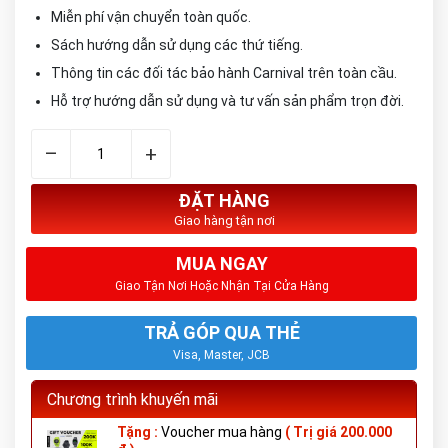
Miễn phí vận chuyển toàn quốc.
Sách hướng dẫn sử dụng các thứ tiếng.
Thông tin các đối tác bảo hành Carnival trên toàn cầu.
Hỗ trợ hướng dẫn sử dụng và tư vấn sản phẩm trọn đời.
–
+
ĐẶT HÀNG
Giao hàng tận nơi
MUA NGAY
Giao Tận Nơi Hoặc Nhận Tại Cửa Hàng
TRẢ GÓP QUA THẺ
Visa, Master, JCB
Chương trình khuyến mãi
Tặng :
Voucher mua hàng
( Trị giá 200.000