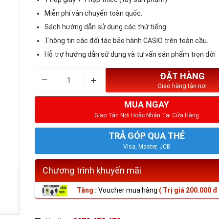
Miễn phí vận chuyển toàn quốc.
Sách hướng dẫn sử dụng các thứ tiếng.
Thông tin các đối tác bảo hành CASIO trên toàn cầu.
Hỗ trợ hướng dẫn sử dụng và tư vấn sản phẩm trọn đời
ĐẶT HÀNG
–
+
Giao hàng tận nơi
MUA NGAY
Giao Tận Nơi Hoặc Nhận Tại Cửa Hàng
TRẢ GÓP QUA THẺ
Visa, Master, JCB
Chương trình khuyến mãi
Tặng :
Voucher mua hàng
( Trị giá 200.000 đ 