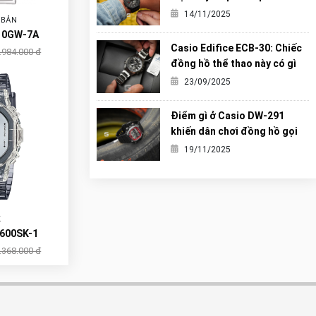
“Carbon Core” hoàn hảo nhất
14/11/2025
 BẢN
từng được G-Shock tạo ra?
10GW-7A
Casio Edifice ECB-30: Chiếc
.984.000 đ
đồng hồ thể thao này có gì
khiến giới trẻ mê mẩn?
23/09/2025
Điểm gì ở Casio DW-291
khiến dân chơi đồng hồ gọi
nó là tiểu G-Shock?
19/11/2025
K
600SK-1
.368.000 đ