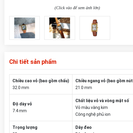
(Click vào để xem ảnh lớn)
Chi tiết sản phẩm
Chiều cao vỏ (bao gồm chấu)
Chiều ngang vỏ (bao gồm nút
32.0 mm
21.0 mm
Chất liệu vỏ và vòng mặt số
Độ dày vỏ
Vỏ màu vàng kim
7.4 mm
Công nghệ phủ ion
Trọng lượng
Dây đeo