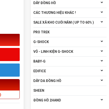
DÂY ĐỒNG HỒ
CÁC THƯƠNG HIỆU KHÁC !
SALE XẢ KHO CUỐI NĂM ( UP TO 60% )
PRO TREK
G-SHOCK
VỎ - LINH KIỆN G-SHOCK
BABY-G
EDIFICE
DÂY DA ĐỒNG HỒ
SHEEN
)
ĐỒNG HỒ 2HAND