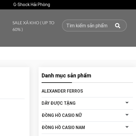
G-Shock Hải Phòng
SALE XẢ KHO ( UP TO
60% )
Danh mục sản phẩm
ALEXANDER FERROS
DÂY ĐƯỢC TẶNG
ĐỒNG HỒ CASIO NỮ
ĐỒNG HỒ CASIO NAM