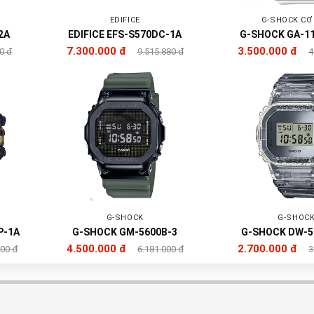
EDIFICE
G-SHOCK CƠ
2A
EDIFICE EFS-S570DC-1A
G-SHOCK GA-1
7.300.000 đ
3.500.000 đ
0 đ
9.515.880 đ
4
G-SHOCK
G-SHOC
P-1A
G-SHOCK GM-5600B-3
G-SHOCK DW-5
4.500.000 đ
2.700.000 đ
000 đ
6.181.000 đ
3