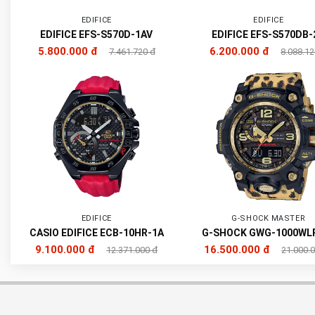
EDIFICE
EDIFICE
EDIFICE EFS-S570D-1AV
EDIFICE EFS-S570DB-
5.800.000 đ
6.200.000 đ
7.461.720 đ
8.088.12
EDIFICE
G-SHOCK MASTER
CASIO EDIFICE ECB-10HR-1A
G-SHOCK GWG-1000WL
9.100.000 đ
16.500.000 đ
12.371.000 đ
21.000.