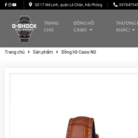
Số 17 Mê Linh, quận Lê Chân, Hải Phòng
09784794
TRANG
ĐỒNG HỒ
THƯƠNG 
CHỦ
CASIO
KHÁC!
Trang chủ
Sản phẩm
Đồng hồ Casio Nữ