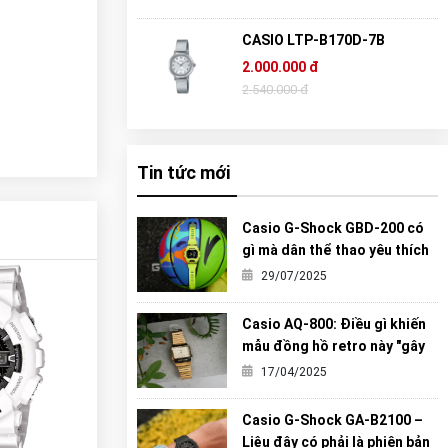
CASIO LTP-B170D-7B
2.000.000 đ
2.540.000 đ
Tin tức mới
Casio G-Shock GBD-200 có
gì mà dân thể thao yêu thích
đến vậy?
29/07/2025
Casio AQ-800: Điều gì khiến
mẫu đồng hồ retro này "gây
sốt" đến vậy?
17/04/2025
Casio G-Shock GA-B2100 –
Liệu đây có phải là phiên bản