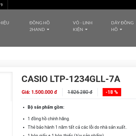
79
HIỆU
ĐỒNG HỒ
VỎ - LINH
DÂY ĐỒNG
2HAND
KIỆN
HỒ
CASIO LTP-1234GLL-7A
Giá: 1.500.000 đ
1.826.280 đ
-18 %
Bộ sản phẩm gồm:
1 đồng hồ chính hãng.
Thẻ bảo hành 1 năm tất cả các lỗi do nhà sản xuất..
1 hộp giấy + 1 hộp thiếc (tùy sản phẩm).