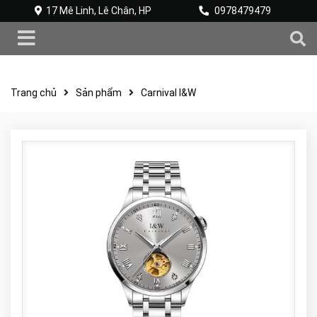
17 Mê Linh, Lê Chân, HP
0978479479
Trang chủ
Sản phẩm
Carnival I&W