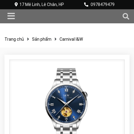
17 Mê Linh, Lê Chân, HP
0978479479
Trang chủ
Sản phẩm
Carnival I&W