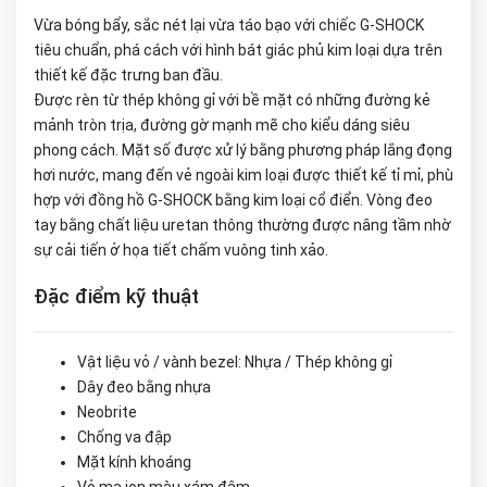
Vừa bóng bẩy, sắc nét lại vừa táo bạo với chiếc G-SHOCK
tiêu chuẩn, phá cách với hình bát giác phủ kim loại dựa trên
thiết kế đặc trưng ban đầu.
Được rèn từ thép không gỉ với bề mặt có những đường kẻ
mảnh tròn trịa, đường gờ mạnh mẽ cho kiểu dáng siêu
phong cách. Mặt số được xử lý bằng phương pháp lắng đọng
hơi nước, mang đến vẻ ngoài kim loại được thiết kế tỉ mỉ, phù
hợp với đồng hồ G-SHOCK bằng kim loại cổ điển. Vòng đeo
tay bằng chất liệu uretan thông thường được nâng tầm nhờ
sự cải tiến ở họa tiết chấm vuông tinh xảo.
Đặc điểm kỹ thuật
Vật liệu vỏ / vành bezel: Nhựa / Thép không gỉ
Dây đeo bằng nhựa
Neobrite
Chống va đập
Mặt kính khoáng