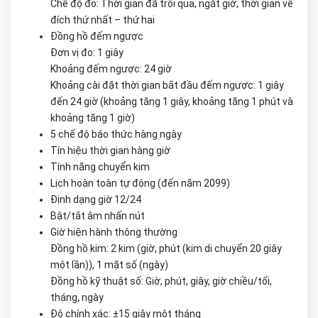
Chế độ đo: Thời gian đã trôi qua, ngắt giờ, thời gian về
đích thứ nhất – thứ hai
Đồng hồ đếm ngược
Đơn vị đo: 1 giây
Khoảng đếm ngược: 24 giờ
Khoảng cài đặt thời gian bắt đầu đếm ngược: 1 giây
đến 24 giờ (khoảng tăng 1 giây, khoảng tăng 1 phút và
khoảng tăng 1 giờ)
5 chế độ báo thức hàng ngày
Tín hiệu thời gian hàng giờ
Tính năng chuyển kim
Lịch hoàn toàn tự động (đến năm 2099)
Định dạng giờ 12/24
Bật/tắt âm nhấn nút
Giờ hiện hành thông thường
Đồng hồ kim: 2 kim (giờ, phút (kim di chuyển 20 giây
một lần)), 1 mặt số (ngày)
Đồng hồ kỹ thuật số: Giờ, phút, giây, giờ chiều/tối,
tháng, ngày
Độ chính xác: ±15 giây một tháng