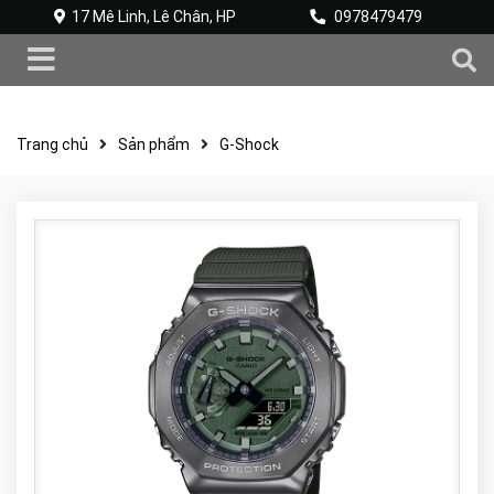
17 Mê Linh, Lê Chân, HP
0978479479
Trang chủ
Sản phẩm
G-Shock