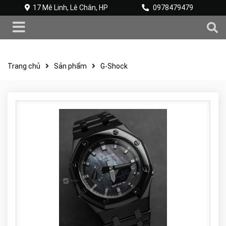
17 Mê Linh, Lê Chân, HP
0978479479
Trang chủ
Sản phẩm
G-Shock