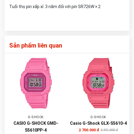
Tuổi thọ pin xấp xỉ: 3 năm đối với pin SR726W × 2
Sản phẩm liên quan
G-SHOCK
G-SHOCK
CASIO G-SHOCK GMD-
Casio G-Shock GLX-S5610-4
S5610PP-4
2.700.000 đ
3.451.000 đ