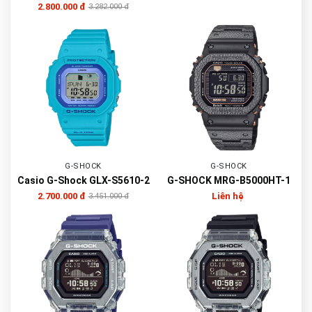
2.800.000 đ
3.282.000 đ
G-SHOCK
G-SHOCK
Casio G-Shock GLX-S5610-2
G-SHOCK MRG-B5000HT-1
2.700.000 đ
Liên hệ
3.451.000 đ