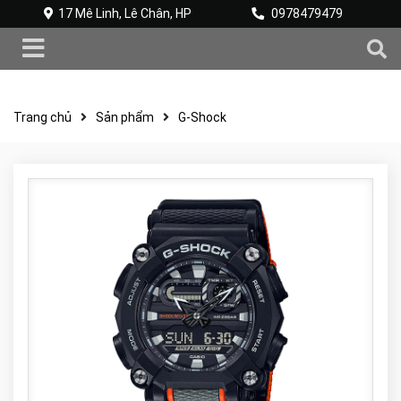
17 Mê Linh, Lê Chân, HP
0978479479
Trang chủ
Sản phẩm
G-Shock