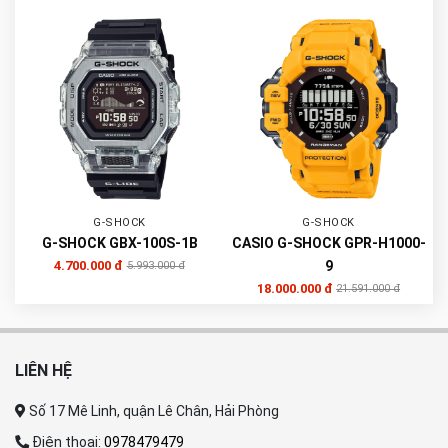
G-SHOCK
G-SHOCK
G-SHOCK GBX-100S-1B
CASIO G-SHOCK GPR-H1000-
4.700.000 đ
9
5.993.000 đ
18.000.000 đ
21.591.000 đ
LIÊN HỆ
Số 17 Mê Linh, quận Lê Chân, Hải Phòng
Điện thoại:
0978479479