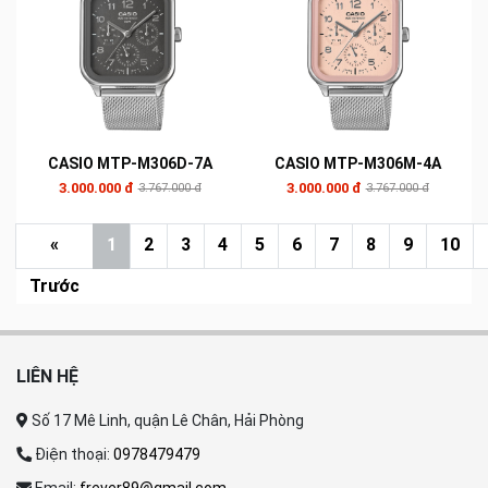
CASIO MTP-M306D-7A
CASIO MTP-M306M-4A
3.000.000 đ
3.000.000 đ
3.767.000 đ
3.767.000 đ
«
1
2
3
4
5
6
7
8
9
10
Trước
LIÊN HỆ
Số 17 Mê Linh, quận Lê Chân, Hải Phòng
Điện thoại:
0978479479
Email:
frever89@gmail.com